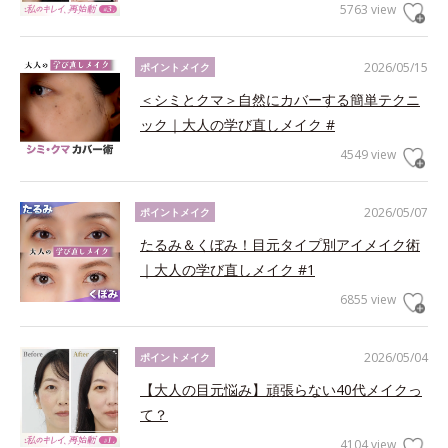
5763 view
2026/05/15
ポイントメイク
＜シミとクマ＞自然にカバーする簡単テクニ
ック｜大人の学び直しメイク #
4549 view
2026/05/07
ポイントメイク
たるみ＆くぼみ！目元タイプ別アイメイク術
｜大人の学び直しメイク #1
6855 view
2026/05/04
ポイントメイク
【大人の目元悩み】頑張らない40代メイクっ
て？
4104 view