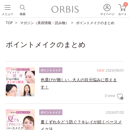
0
メニュー
検索
マイページ
カート
TOP
マガジン（美容情報・読み物）
ポイントメイクのまとめ
ポイントメイクのまとめ
NEW
2026/08/01
ポイントメイク
色選びが難しい…大人の目元悩みに答えま
す！
0 view
2026/07/02
ポイントメイク
夏くずれをどう防ぐ？キレイが続くベースメ
イク法