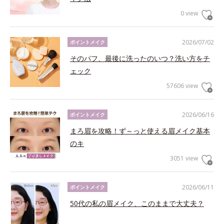
0 view
2026/07/02
ポイントメイク
そのパフ、最後に洗ったのいつ？洗い方をチ
ェック
57606 view
2026/06/16
ポイントメイク
まろ眉を攻略！ず～っと使える眉メイク基本
のキ
3051 view
2026/06/11
ポイントメイク
50代の私の眉メイク、このままで大丈夫？