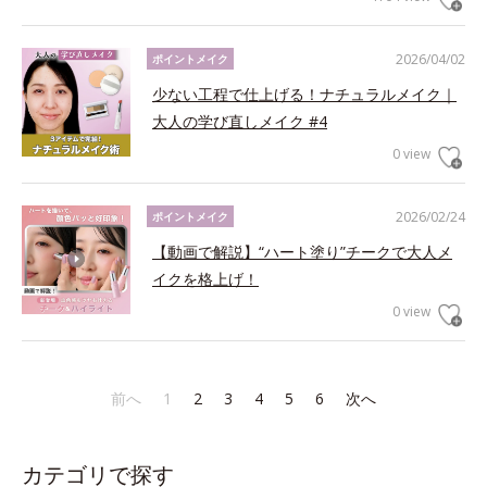
2026/04/02
ポイントメイク
少ない工程で仕上げる！ナチュラルメイク｜
大人の学び直しメイク #4
0 view
2026/02/24
ポイントメイク
【動画で解説】“ハート塗り”チークで大人メ
イクを格上げ！
0 view
前へ
1
2
3
4
5
6
次へ
カテゴリで探す