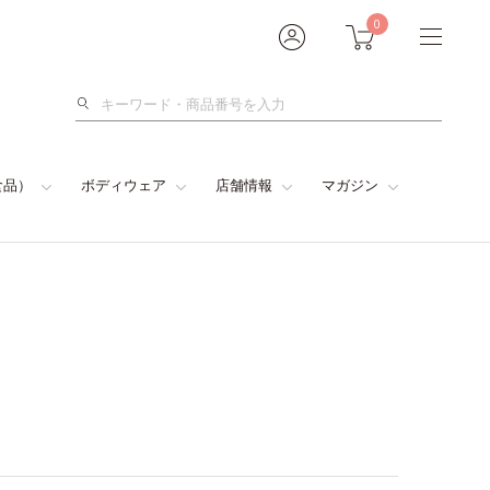
0
検
索
食品）
ボディウェア
店舗情報
マガジン