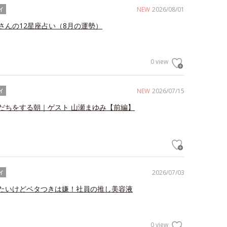
NEW
2026/08/01
イ
さんの12星座占い（8月の運勢）
0 view
NEW
2026/07/15
イ
だちをする朝｜ゲスト 山瀬まゆみ【前編】
2026/07/03
イ
たいけどベタつきは嫌！社員の推し美容液
0 view