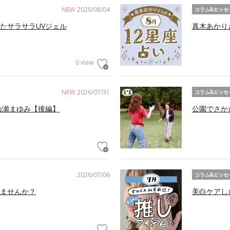
NEW
2026/08/04
コラム&エッセ
たサラサラUVジェル
真木あかり
0 view
NEW
2026/07/31
コラム&エッセ
山瀬まゆみ【後編】
公園でさか
2026/07/06
コラム&エッセ
ませんか？
美白ケアし