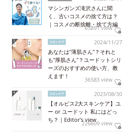
マシンガンズ滝沢さんに聞
く、古いコスメの捨て方は？
｜コスメの断捨離・捨て方編
65891 view
2024/11/27
スキンケア
あなたは“薄肌さん”？それと
も“厚肌さん”？ユードットシリ
ーズのおすすめの使い方、教
えます！
36583 view
2023/08/30
スキンケア
【オルビス2大スキンケア】ユ
ー or ユードット 私にはどっ
ち？｜Editor’s view
226609 view