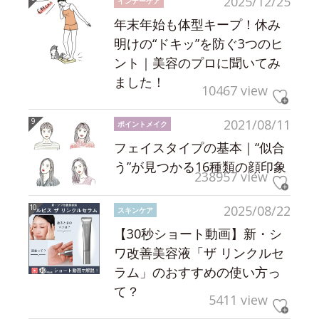
2025/12/25
インナーケア
年末年始も体型キープ！休み
明けの“ドキッ”を防ぐ3つのヒ
ント｜美容のプロに聞いてみ
ました！
10467 view
2021/08/11
ポイントメイク
フェイスタイプの基本｜“似合
う”が見つかる16種類の顔印象
238957 view
2025/08/22
スキンケア
【30秒ショート動画】新・シ
ワ改善美容液「ザ リンクルセ
ラム」のおすすめの使い方っ
て？
5411 view