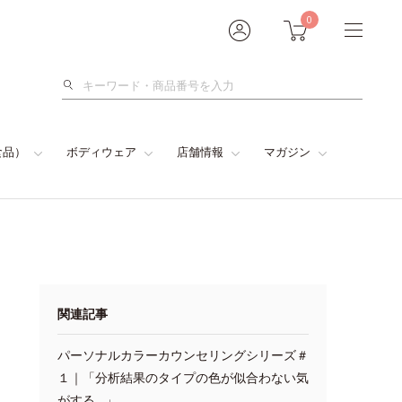
0
検
索
食品）
ボディウェア
店舗情報
マガジン
関連記事
パーソナルカラーカウンセリングシリーズ＃
１｜「分析結果のタイプの色が似合わない気
がする…」