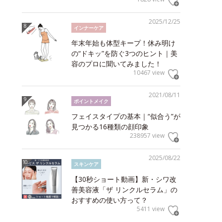
2025/12/25
インナーケア
年末年始も体型キープ！休み明け
の“ドキッ”を防ぐ3つのヒント｜美
容のプロに聞いてみました！
10467 view
2021/08/11
ポイントメイク
フェイスタイプの基本｜“似合う”が
見つかる16種類の顔印象
238957 view
2025/08/22
スキンケア
【30秒ショート動画】新・シワ改
善美容液「ザ リンクルセラム」の
おすすめの使い方って？
5411 view