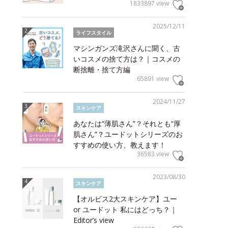
1833897 view
2025/12/11
ライフスタイル
マシンガンズ滝沢さんに聞く、古
いコスメの捨て方は？｜コスメの
断捨離・捨て方編
65891 view
2024/11/27
スキンケア
あなたは“薄肌さん”？それとも“厚
肌さん”？ユードットシリーズのお
すすめの使い方、教えます！
36583 view
2023/08/30
スキンケア
【オルビス2大スキンケア】ユー
or ユードット 私にはどっち？｜
Editor’s view