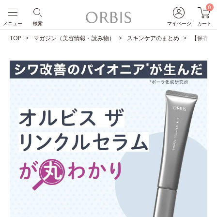
0
メニュー
検索
マイページ
カート
TOP
マガジン（美容情報・読み物）
スキンケアのまとめ
【保存版