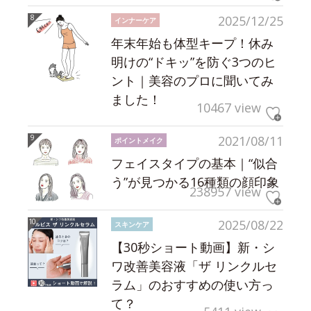
2025/12/25
インナーケア
年末年始も体型キープ！休み
明けの“ドキッ”を防ぐ3つのヒ
ント｜美容のプロに聞いてみ
ました！
10467 view
2021/08/11
ポイントメイク
フェイスタイプの基本｜“似合
う”が見つかる16種類の顔印象
238957 view
2025/08/22
スキンケア
【30秒ショート動画】新・シ
ワ改善美容液「ザ リンクルセ
ラム」のおすすめの使い方っ
て？