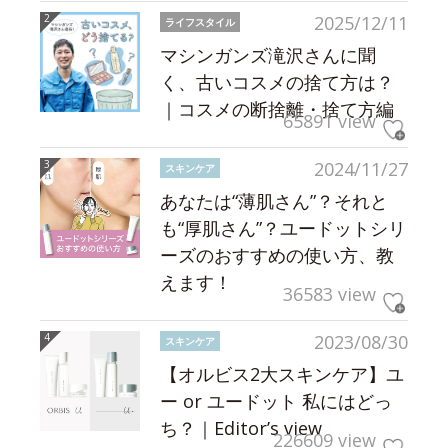
2025/12/11
ライフスタイル
マシンガンズ滝沢さんに聞
く、古いコスメの捨て方は？
｜コスメの断捨離・捨て方編
65891 view
2024/11/27
スキンケア
あなたは“薄肌さん”？それと
も“厚肌さん”？ユードットシリ
ーズのおすすめの使い方、教
えます！
36583 view
2023/08/30
スキンケア
【オルビス2大スキンケア】ユ
ー or ユードット 私にはどっ
ち？｜Editor’s view
226609 view