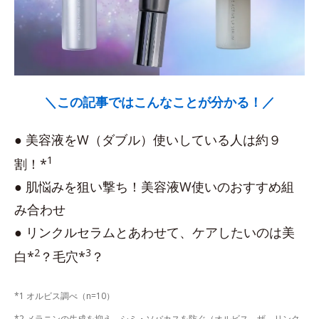
＼この記事ではこんなことが分かる！／
● 美容液をW（ダブル）使いしている人は約９
1
割！*
● 肌悩みを狙い撃ち！美容液W使いのおすすめ組
み合わせ
● リンクルセラムとあわせて、ケアしたいのは美
2
3
白*
？毛穴*
？
*1 オルビス調べ（n=10）
*2 メラニンの生成を抑え、シミ・ソバカスを防ぐ（オルビス ザ リンク