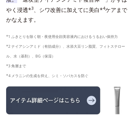
3
4
やく浸透*
、シワ改善に加えてに美白*
ケアまで
かなえます。
*1 ふきとりを除く朝・夜使用全顔美容液内におけるうるおい保持力
*2 ナイアシンアミド（有効成分）、水添大豆リン脂質、フィトステロー
ル、水（基剤）、BG（保湿）
*3 角層まで
*4 メラニンの生成を抑え、シミ・ソバカスを防ぐ