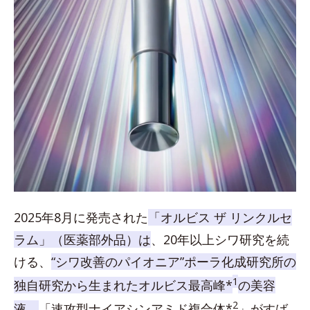
2025年8月に発売された
「オルビス ザ リンクルセ
ラム」（医薬部外品）は
、20年以上シワ研究を続
ける、
“シワ改善のパイオニア”ポーラ化成研究所の
1
独自研究から生まれたオルビス最高峰*
の美容
2
液。
「速攻型ナイアシンアミド複合体*
」がすば