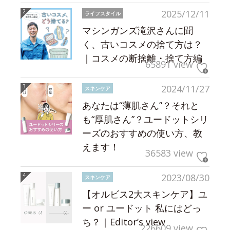
2025/12/11
ライフスタイル
マシンガンズ滝沢さんに聞
く、古いコスメの捨て方は？
｜コスメの断捨離・捨て方編
65891 view
2024/11/27
スキンケア
あなたは“薄肌さん”？それと
も“厚肌さん”？ユードットシリ
ーズのおすすめの使い方、教
えます！
36583 view
2023/08/30
スキンケア
【オルビス2大スキンケア】ユ
ー or ユードット 私にはどっ
ち？｜Editor’s view
226609 view