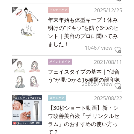
2025/12/25
インナーケア
年末年始も体型キープ！休み
明けの“ドキッ”を防ぐ3つのヒ
ント｜美容のプロに聞いてみ
ました！
10467 view
2021/08/11
ポイントメイク
フェイスタイプの基本｜“似合
う”が見つかる16種類の顔印象
238957 view
2025/08/22
スキンケア
【30秒ショート動画】新・シ
ワ改善美容液「ザ リンクルセ
ラム」のおすすめの使い方っ
て？