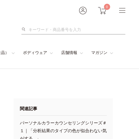
0
検
索
食品）
ボディウェア
店舗情報
マガジン
関連記事
パーソナルカラーカウンセリングシリーズ＃
１｜「分析結果のタイプの色が似合わない気
がする…」