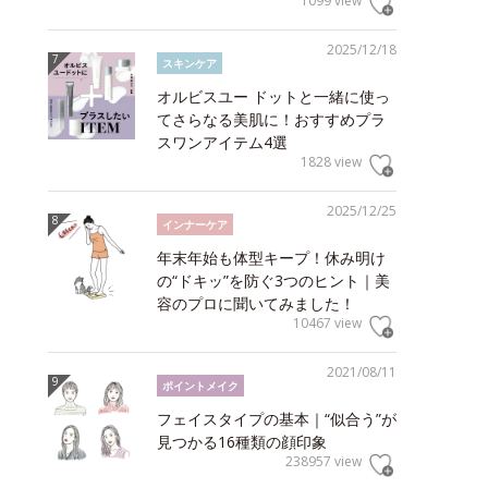
1099 view
2025/12/18
スキンケア
オルビスユー ドットと一緒に使っ
てさらなる美肌に！おすすめプラ
スワンアイテム4選
1828 view
2025/12/25
インナーケア
年末年始も体型キープ！休み明け
の“ドキッ”を防ぐ3つのヒント｜美
容のプロに聞いてみました！
10467 view
2021/08/11
ポイントメイク
フェイスタイプの基本｜“似合う”が
見つかる16種類の顔印象
238957 view