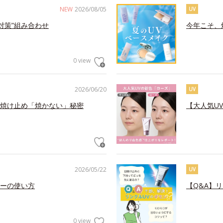
NEW
2026/08/05
UV
対策”組み合わせ
今年こそ、
0 view
2026/06/20
UV
焼け止め「焼かない」秘密
【大人気U
2026/05/22
UV
ーの使い方
【Q&A】
0 view