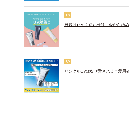
UV
日焼け止めも使い分け！今から始め
UV
リンクルUVはなぜ愛される？愛用者