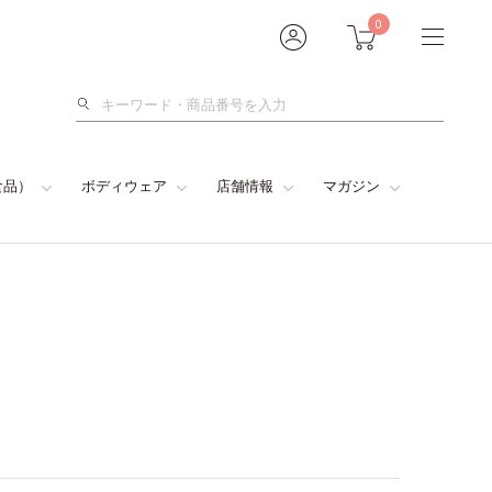
0
検
索
食品）
ボディウェア
店舗情報
マガジン