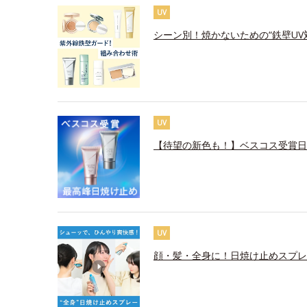
UV
シーン別！焼かないための“鉄壁UV
UV
【待望の新色も！】ベスコス受賞日
UV
顔・髪・全身に！日焼け止めスプレ