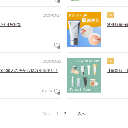
2026/03/27
UV
たいUV対策
紫外線最強
2026/03/23
UV
6000人の声から魅力を深掘り！
【最新版・
0 view
前へ
1
2
次へ