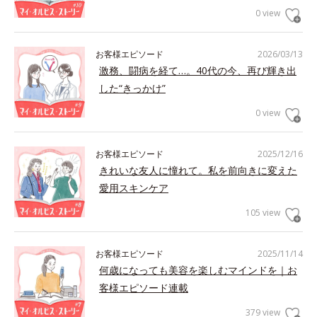
0 view
お客様エピソード
2026/03/13
激務、闘病を経て…。40代の今、再び輝き出
した“きっかけ”
0 view
お客様エピソード
2025/12/16
きれいな友人に憧れて。私を前向きに変えた
愛用スキンケア
105 view
お客様エピソード
2025/11/14
何歳になっても美容を楽しむマインドを｜お
客様エピソード連載
379 view