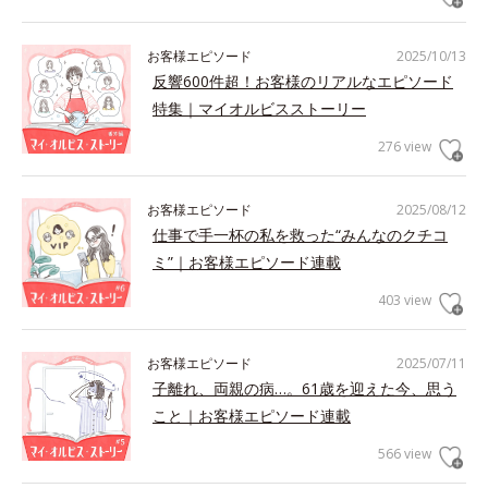
お客様エピソード
2025/10/13
反響600件超！お客様のリアルなエピソード
特集｜マイオルビスストーリー
276 view
お客様エピソード
2025/08/12
仕事で手一杯の私を救った“みんなのクチコ
ミ”｜お客様エピソード連載
403 view
お客様エピソード
2025/07/11
子離れ、両親の病…。61歳を迎えた今、思う
こと｜お客様エピソード連載
566 view