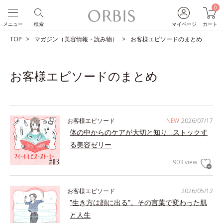
0
メニュー
検索
マイページ
カート
TOP
マガジン（美容情報・読み物）
お客様エピソードのまとめ
お客様エピソードのまとめ
お客様エピソード
NEW
2026/07/17
体の中からのケアが大切と知り…ストックす
る美容ゼリー
903 view
お客様エピソード
2026/05/12
”生き方は顔に出る”。その言葉で変わった肌
と人生