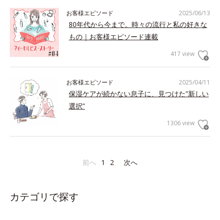
お客様エピソード
2025/06/13
80年代から今まで。時々の流行と私の好きな
もの｜お客様エピソード連載
417 view
お客様エピソード
2025/04/11
保湿ケアが続かない息子に、見つけた”新しい
選択”
1306 view
前へ
1
2
次へ
カテゴリで探す