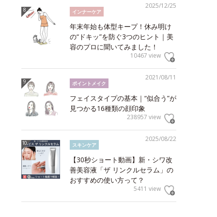
2025/12/25
インナーケア
年末年始も体型キープ！休み明け
の“ドキッ”を防ぐ3つのヒント｜美
容のプロに聞いてみました！
10467 view
2021/08/11
ポイントメイク
フェイスタイプの基本｜“似合う”が
見つかる16種類の顔印象
238957 view
2025/08/22
スキンケア
【30秒ショート動画】新・シワ改
善美容液「ザ リンクルセラム」の
おすすめの使い方って？
5411 view