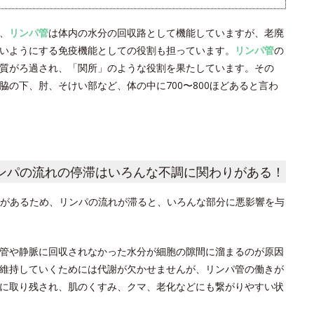
、
リンパ管
は体内の水分の回収路として機能していますが、老廃
いようにする免疫機能としての役割も担っています。
リンパ管
の
質がろ過され、「関所」のような役割を果たしています。その
の下、肘、そけい部など、体の中に700〜800ほどあると言わ
ンパの流れの停滞はいろんな不調に関わりがある！
があるため、リンパの流れが滞ると、いろんな部分に悪影響を与
管や静脈に回収されなかった水分が細胞の隙間に溜まるのが原因
維持していくためには代謝が欠かせませんが、リンパ管の働きが
に取り残され、肌のくすみ、クマ、老化などにも繋がりやすい状