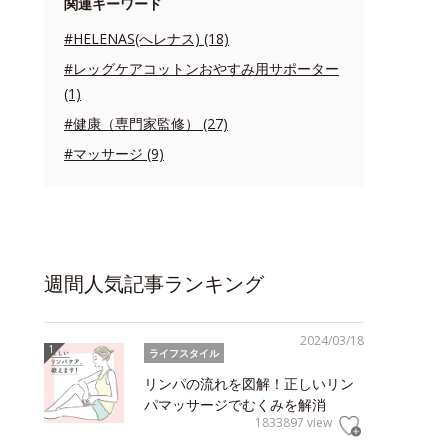
関連キーワード
#HELENAS(へレナス) (18)
#レッグケアコットンおやすみ用サポーター
(1)
#健康（専門家監修） (27)
#マッサージ (9)
週間人気記事ランキング
2024/03/18
ライフスタイル
リンパの流れを図解！正しいリン
パマッサージでむくみを解消
1833897 view