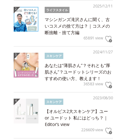
2025/12/11
ライフスタイル
マシンガンズ滝沢さんに聞く、古
いコスメの捨て方は？｜コスメの
断捨離・捨て方編
65891 view
2024/11/27
スキンケア
あなたは“薄肌さん”？それとも“厚
肌さん”？ユードットシリーズのお
すすめの使い方、教えます！
36583 view
2023/08/30
スキンケア
【オルビス2大スキンケア】ユー
or ユードット 私にはどっち？｜
Editor’s view
226609 view