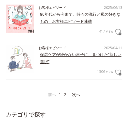
お客様エピソード
2025/06/13
80年代から今まで。時々の流行と私の好きな
もの｜お客様エピソード連載
417 view
お客様エピソード
2025/04/11
保湿ケアが続かない息子に、見つけた”新しい
選択”
1306 view
前へ
1
2
次へ
カテゴリで探す