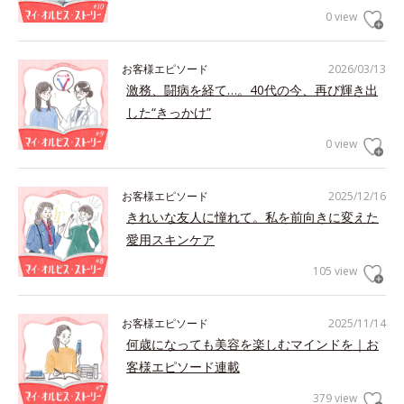
0 view
お客様エピソード
2026/03/13
激務、闘病を経て…。40代の今、再び輝き出
した“きっかけ”
0 view
お客様エピソード
2025/12/16
きれいな友人に憧れて。私を前向きに変えた
愛用スキンケア
105 view
お客様エピソード
2025/11/14
何歳になっても美容を楽しむマインドを｜お
客様エピソード連載
379 view