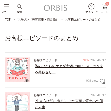
0
メニュー
検索
マイページ
カート
TOP
マガジン（美容情報・読み物）
お客様エピソードのまとめ
お客様エピソードのまとめ
お客様エピソード
NEW
2026/07/17
体の中からのケアが大切と知り…ストックす
る美容ゼリー
903 view
お客様エピソード
2026/05/12
”生き方は顔に出る”。その言葉で変わった肌
と人生