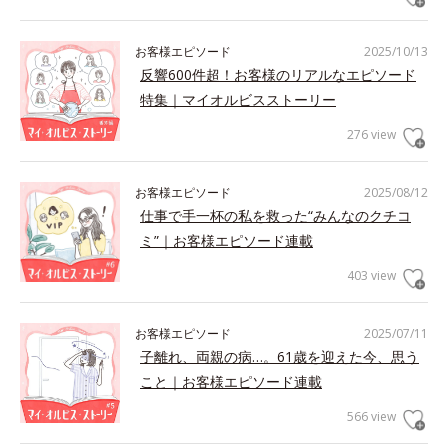
お客様エピソード
2025/10/13
反響600件超！お客様のリアルなエピソード
特集｜マイオルビスストーリー
276 view
お客様エピソード
2025/08/12
仕事で手一杯の私を救った“みんなのクチコ
ミ”｜お客様エピソード連載
403 view
お客様エピソード
2025/07/11
子離れ、両親の病…。61歳を迎えた今、思う
こと｜お客様エピソード連載
566 view