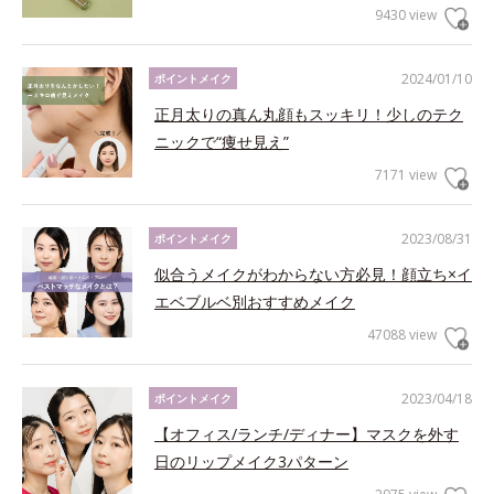
9430 view
2024/01/10
ポイントメイク
正月太りの真ん丸顔もスッキリ！少しのテク
ニックで“痩せ見え”
7171 view
2023/08/31
ポイントメイク
似合うメイクがわからない方必見！顔立ち×イ
エベブルベ別おすすめメイク
47088 view
2023/04/18
ポイントメイク
【オフィス/ランチ/ディナー】マスクを外す
日のリップメイク3パターン