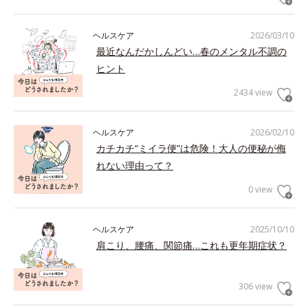
ヘルスケア
2026/03/10
最近なんだかしんどい…春のメンタル不調の
ヒント
2434 view
ヘルスケア
2026/02/10
カチカチ“ミイラ便”は危険！大人の便秘が侮
れない理由って？
0 view
ヘルスケア
2025/10/10
肩こり、腰痛、関節痛…これも更年期症状？
306 view