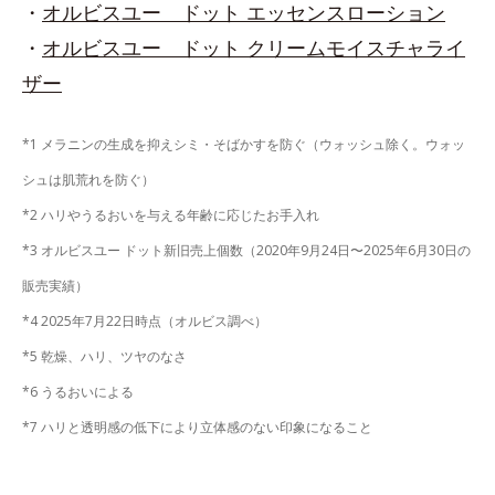
・
オルビスユー ドット エッセンスローション
・
オルビスユー ドット クリームモイスチャライ
ザー
*1 メラニンの生成を抑えシミ・そばかすを防ぐ（ウォッシュ除く。ウォッ
シュは肌荒れを防ぐ）
*2 ハリやうるおいを与える年齢に応じたお手入れ
*3 オルビスユー ドット新旧売上個数（2020年9月24日〜2025年6月30日の
販売実績）
*4 2025年7月22日時点（オルビス調べ）
*5 乾燥、ハリ、ツヤのなさ
*6 うるおいによる
*7 ハリと透明感の低下により立体感のない印象になること