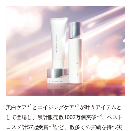
1
2
美白ケア*
とエイジングケア*
が叶うアイテムと
3
して登場し、累計販売数1002万個突破*
、ベスト
4
コスメ計57冠受賞*
など、数多くの実績を持つ実