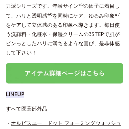
5
力派シリーズです。年齢サイン*
の因子に着目し
6
7
て、ハリと透明感*
を同時にケア。ゆるみ印象*
をケアして立体感のある印象へ導きます。毎日使
う洗顔料・化粧水・保湿クリームの3STEPで肌が
ピンっとしたハリに満ちるような喜び、是非体感
して下さい！
LINEUP
すべて医薬部外品
・
オルビスユー ドット フォーミングウォッシュ