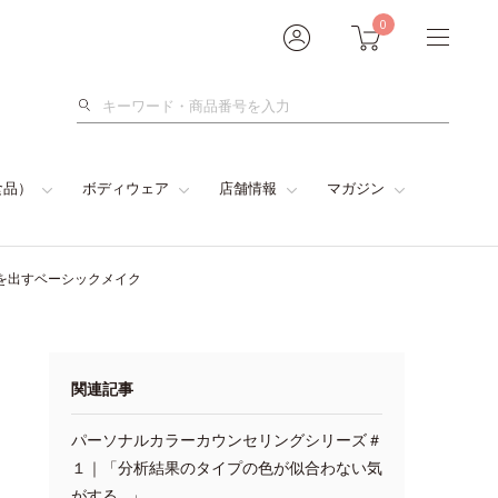
0
検
索
食品）
ボディウェア
店舗情報
マガジン
を出すベーシックメイク
関連記事
パーソナルカラーカウンセリングシリーズ＃
１｜「分析結果のタイプの色が似合わない気
がする…」