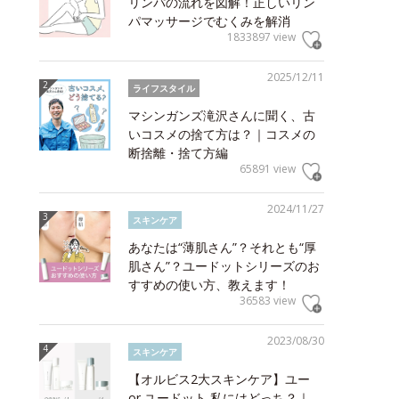
リンパの流れを図解！正しいリン
パマッサージでむくみを解消
1833897 view
2025/12/11
ライフスタイル
マシンガンズ滝沢さんに聞く、古
いコスメの捨て方は？｜コスメの
断捨離・捨て方編
65891 view
2024/11/27
スキンケア
あなたは“薄肌さん”？それとも“厚
肌さん”？ユードットシリーズのお
すすめの使い方、教えます！
36583 view
2023/08/30
スキンケア
【オルビス2大スキンケア】ユー
or ユードット 私にはどっち？｜