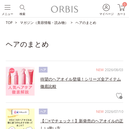
0
メニュー
検索
マイページ
カート
TOP
マガジン（美容情報・読み物）
ヘアのまとめ
ヘアのまとめ
NEW
2026/08/03
ヘア
待望のヘアオイル登場！シリーズ全アイテム
徹底比較
NEW
2026/07/10
ヘア
【〇×でチェック！】新発売のヘアオイルの正
しい使い方