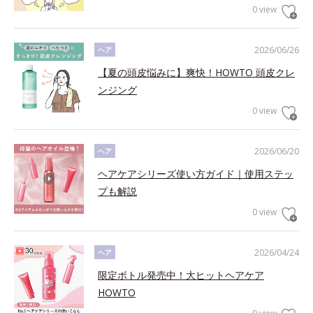
0 view
2026/06/26
ヘア
【夏の頭皮悩みに】爽快！HOWTO 頭皮クレ
ンジング
0 view
2026/06/20
ヘア
ヘアケアシリーズ使い方ガイド｜使用ステッ
プも解説
0 view
2026/04/24
ヘア
限定ボトル発売中！大ヒットヘアケア
HOWTO