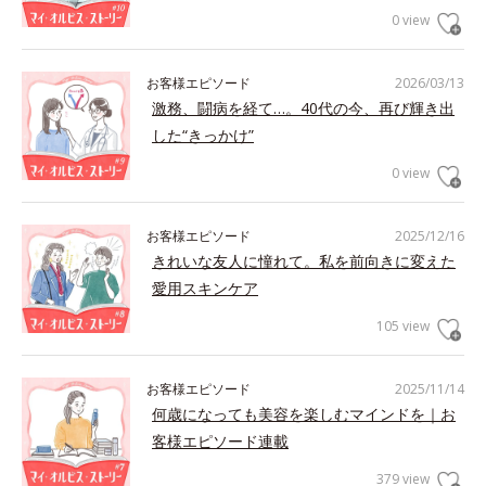
0 view
お客様エピソード
2026/03/13
激務、闘病を経て…。40代の今、再び輝き出
した“きっかけ”
0 view
お客様エピソード
2025/12/16
きれいな友人に憧れて。私を前向きに変えた
愛用スキンケア
105 view
お客様エピソード
2025/11/14
何歳になっても美容を楽しむマインドを｜お
客様エピソード連載
379 view