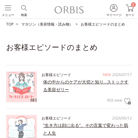
0
メニュー
検索
マイページ
カート
TOP
マガジン（美容情報・読み物）
お客様エピソードのまとめ
お客様エピソードのまとめ
お客様エピソード
NEW
2026/07/17
体の中からのケアが大切と知り…ストックす
る美容ゼリー
903 view
お客様エピソード
2026/05/12
”生き方は顔に出る”。その言葉で変わった肌
と人生