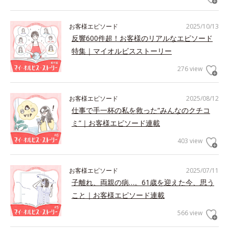
お客様エピソード
2025/10/13
反響600件超！お客様のリアルなエピソード
特集｜マイオルビスストーリー
276 view
お客様エピソード
2025/08/12
仕事で手一杯の私を救った“みんなのクチコ
ミ”｜お客様エピソード連載
403 view
お客様エピソード
2025/07/11
子離れ、両親の病…。61歳を迎えた今、思う
こと｜お客様エピソード連載
566 view