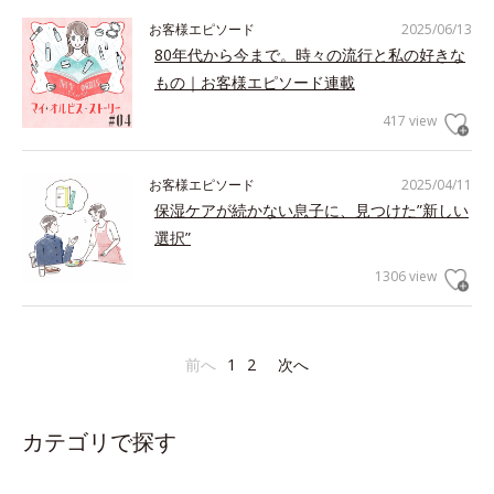
お客様エピソード
2025/06/13
80年代から今まで。時々の流行と私の好きな
もの｜お客様エピソード連載
417 view
お客様エピソード
2025/04/11
保湿ケアが続かない息子に、見つけた”新しい
選択”
1306 view
前へ
1
2
次へ
カテゴリで探す