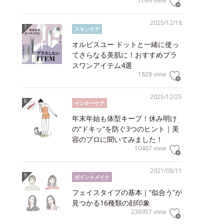
1099 view
2025/12/18
スキンケア
オルビスユー ドットと一緒に使っ
てさらなる美肌に！おすすめプラ
スワンアイテム4選
1828 view
2025/12/25
インナーケア
年末年始も体型キープ！休み明け
の“ドキッ”を防ぐ3つのヒント｜美
容のプロに聞いてみました！
10467 view
2021/08/11
ポイントメイク
フェイスタイプの基本｜“似合う”が
見つかる16種類の顔印象
238957 view