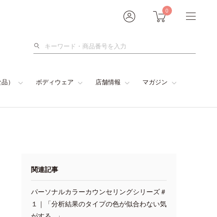
0
検
索
食品）
ボディウェア
店舗情報
マガジン
関連記事
パーソナルカラーカウンセリングシリーズ＃
１｜「分析結果のタイプの色が似合わない気
がする…」