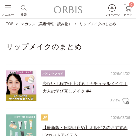
0
メニュー
検索
マイページ
カート
TOP
マガジン（美容情報・読み物）
リップメイクのまとめ
リップメイクのまとめ
2026/04/02
ポイントメイク
少ない工程で仕上げる！ナチュラルメイク｜
大人の学び直しメイク #4
0 view
2026/03/06
UV
【最新版・日焼け止め】オルビスのおすすめ
UVカットアイテム