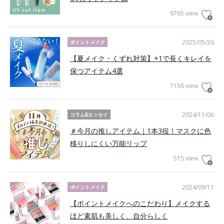
9765 view
2025/05/26
ポイントメイク
【夏メイク・くずれ対策】+1で長くキレイを
保つアイテム4選
7156 view
2024/11/06
コラム&エッセイ
＃今月の推しアイテム｜1本3役！マスクに色
移りしにくい万能リップ
515 view
2024/09/11
ポイントメイク
【ポイントメイクへのこだわり】メイクする
ほど素肌も美しく、自分らしく