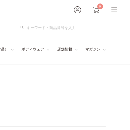
0
検
索
食品）
ボディウェア
店舗情報
マガジン