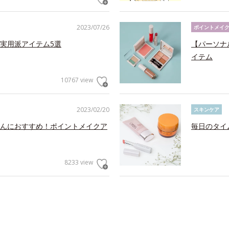
2023/07/26
ポイントメイ
実用派アイテム5選
【パーソナ
イテム
10767 view
2023/02/20
スキンケア
んにおすすめ！ポイントメイクア
毎日のタイ
8233 view