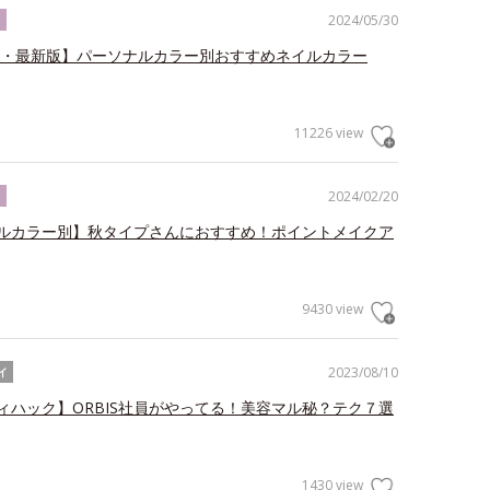
2024/05/30
ク
春夏・最新版】パーソナルカラー別おすすめネイルカラー
11226 view
2024/02/20
ク
ルカラー別】秋タイプさんにおすすめ！ポイントメイクア
9430 view
2023/08/10
イ
ィハック】ORBIS社員がやってる！美容マル秘？テク７選
1430 view