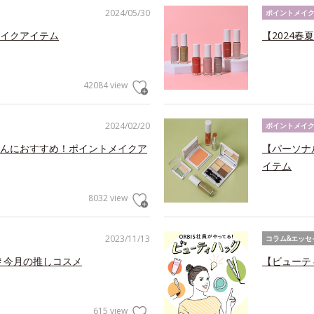
2024/05/30
ポイントメイ
イクアイテム
【2024
42084 view
2024/02/20
ポイントメイ
んにおすすめ！ポイントメイクア
【パーソナ
イテム
8032 view
2023/11/13
コラム&エッセ
る＃今月の推しコスメ
【ビューテ
615 view