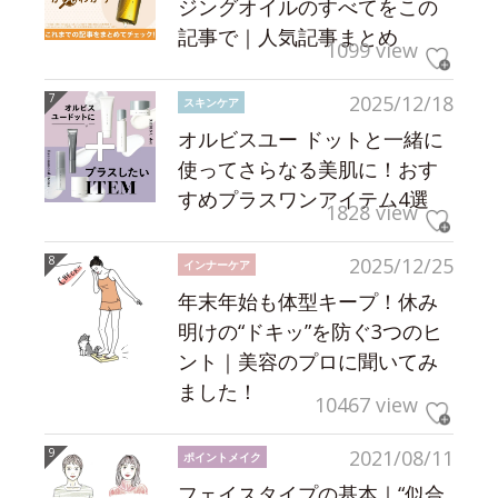
ジングオイルのすべてをこの
記事で｜人気記事まとめ
1099 view
2025/12/18
スキンケア
オルビスユー ドットと一緒に
使ってさらなる美肌に！おす
すめプラスワンアイテム4選
1828 view
2025/12/25
インナーケア
年末年始も体型キープ！休み
明けの“ドキッ”を防ぐ3つのヒ
ント｜美容のプロに聞いてみ
ました！
10467 view
2021/08/11
ポイントメイク
フェイスタイプの基本｜“似合