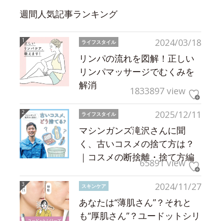
週間人気記事ランキング
2024/03/18
ライフスタイル
リンパの流れを図解！正しい
リンパマッサージでむくみを
解消
1833897 view
2025/12/11
ライフスタイル
マシンガンズ滝沢さんに聞
く、古いコスメの捨て方は？
｜コスメの断捨離・捨て方編
65891 view
2024/11/27
スキンケア
あなたは“薄肌さん”？それと
も“厚肌さん”？ユードットシリ