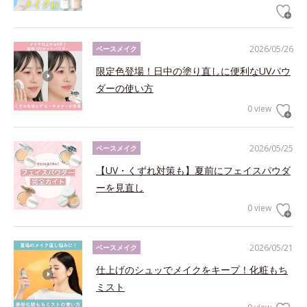
2026/05/26
ベースメイク
限定色登場！日中の塗り直しに便利なUVパウ
ダーの使い方
0 view
2026/05/25
ベースメイク
【UV・くずれ対策も】夏前にフェイスパウダ
ーを見直し
0 view
2026/05/21
ベースメイク
仕上げのシュッでメイクをキープ！化粧もち
ミスト