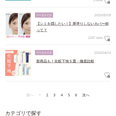
0 view
2026/05/09
ベースメイク
【シミを隠したい！】厚塗りしないカバー術
って？
2267 view
2026/04/24
ベースメイク
新商品も！化粧下地５選・徹底比較
前へ
1
2
3
4
5
6
次へ
カテゴリで探す