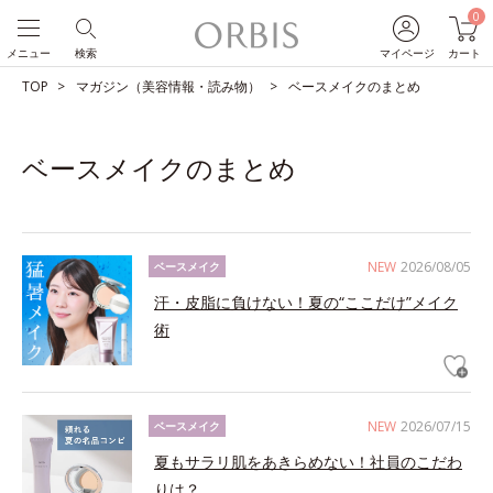
0
メニュー
検索
マイページ
カート
TOP
マガジン（美容情報・読み物）
ベースメイクのまとめ
ベースメイクのまとめ
NEW
2026/08/05
ベースメイク
汗・皮脂に負けない！夏の“ここだけ”メイク
術
NEW
2026/07/15
ベースメイク
夏もサラリ肌をあきらめない！社員のこだわ
りは？