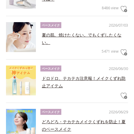
8486 view
2026/07/03
ベースメイク
夏の肌、焼けたくない。でもくずしたくな
い。
5471 view
2026/06/30
ベースメイク
ドロドロ、テカテカ注意報！メイクくずれ防
止アイテム
2026/06/29
ベースメイク
どろどろ・テカテカメイクくずれを防止！夏
のベースメイク