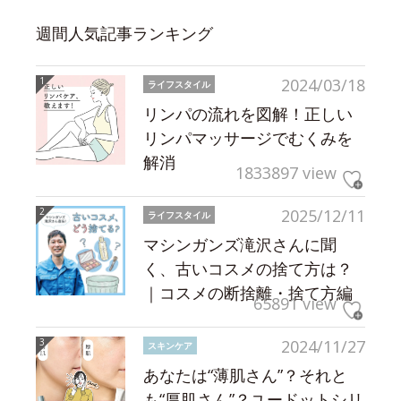
週間人気記事ランキング
2024/03/18
ライフスタイル
リンパの流れを図解！正しい
リンパマッサージでむくみを
解消
1833897 view
2025/12/11
ライフスタイル
マシンガンズ滝沢さんに聞
く、古いコスメの捨て方は？
｜コスメの断捨離・捨て方編
65891 view
2024/11/27
スキンケア
あなたは“薄肌さん”？それと
も“厚肌さん”？ユードットシリ