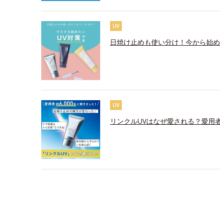
UV
日焼け止めも使い分け！今から始め
UV
リンクルUVはなぜ愛される？愛用者