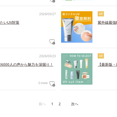
2026/03/27
UV
たいUV対策
紫外線最強
2026/03/23
UV
6000人の声から魅力を深掘り！
【最新版・
0 view
前へ
1
2
次へ