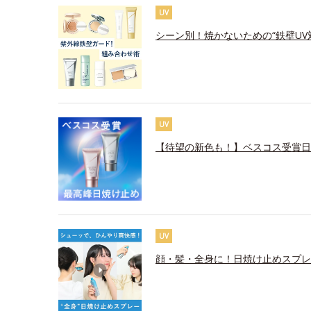
UV
シーン別！焼かないための“鉄壁UV
UV
【待望の新色も！】ベスコス受賞日
UV
顔・髪・全身に！日焼け止めスプレ