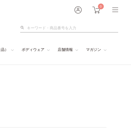
0
検
索
食品）
ボディウェア
店舗情報
マガジン