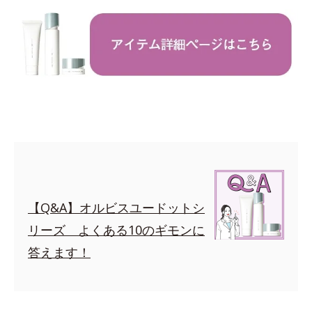
【Q&A】オルビスユードットシ
リーズ よくある10のギモンに
答えます！