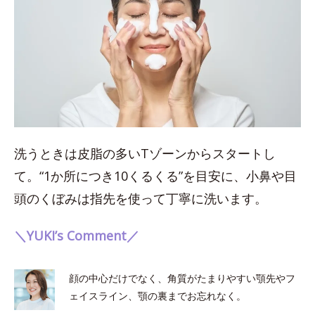
洗うときは皮脂の多いTゾーンからスタートし
て。“1か所につき10くるくる”を目安に、小鼻や目
頭のくぼみは指先を使って丁寧に洗います。
＼YUKI’s Comment／
顔の中心だけでなく、角質がたまりやすい顎先やフ
ェイスライン、顎の裏までお忘れなく。