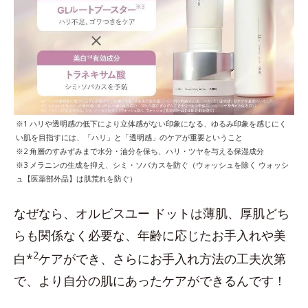
※1 ハリや透明感の低下により立体感がない印象になる、ゆるみ印象を感じにく
い肌を目指すには、「ハリ」と「透明感」のケアが重要ということ
※2 角層のすみずみまで水分・油分を保ち、ハリ・ツヤを与える保湿成分
※3 メラニンの生成を抑え、シミ・ソバカスを防ぐ（ウォッシュを除く ウォッシ
ュ【医薬部外品】は肌荒れを防ぐ）
なぜなら、オルビスユー ドットは薄肌、厚肌どち
らも関係なく必要な、年齢に応じたお手入れや美
2
白*
ケアができ、さらにお手入れ方法の工夫次第
で、より自分の肌にあったケアができるんです！