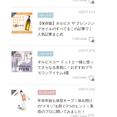
1033 view
2025/12/23
スキンケア
【保存版】オルビス ザ クレンジン
グオイルのすべてをこの記事で｜
人気記事まとめ
1099 view
2025/12/18
スキンケア
オルビスユー ドットと一緒に使っ
てさらなる美肌に！おすすめプラ
スワンアイテム4選
1828 view
2025/12/25
インナーケア
年末年始も体型キープ！休み明け
の“ドキッ”を防ぐ3つのヒント｜美
容のプロに聞いてみました！
10467 view