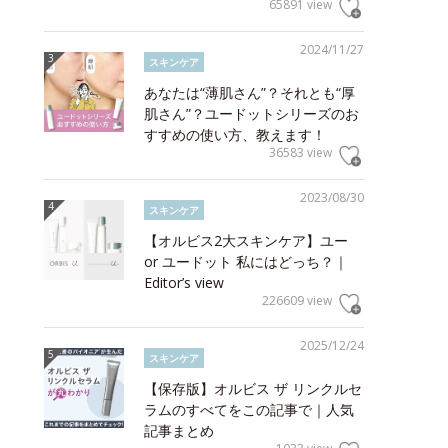
65891 view
2024/11/27
スキンケア
あなたは“薄肌さん”？それとも“厚
肌さん”？ユードットシリーズのお
すすめの使い方、教えます！
36583 view
2023/08/30
スキンケア
【オルビス2大スキンケア】ユー
or ユードット 私にはどっち？｜
Editor’s view
226609 view
2025/12/24
スキンケア
【保存版】オルビス ザ リンクルセ
ラムのすべてをこの記事で｜人気
記事まとめ