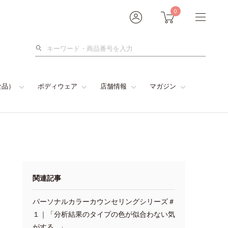
0
検
索
食品）
ボディウェア
店舗情報
マガジン
関連記事
パーソナルカラーカウンセリングシリーズ＃
１｜「分析結果のタイプの色が似合わない気
がする…」