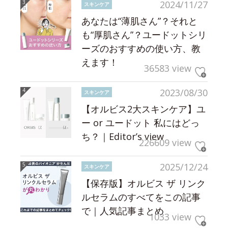
2024/11/27
スキンケア
あなたは“薄肌さん”？それと
も“厚肌さん”？ユードットシリ
ーズのおすすめの使い方、教
えます！
36583 view
2023/08/30
スキンケア
【オルビス2大スキンケア】ユ
ー or ユードット 私にはどっ
ち？｜Editor’s view
226609 view
2025/12/24
スキンケア
【保存版】オルビス ザ リンク
ルセラムのすべてをこの記事
で｜人気記事まとめ
1033 view