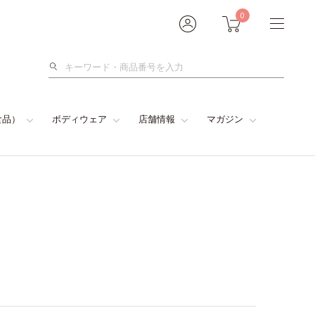
0
検
索
食品）
ボディウェア
店舗情報
マガジン