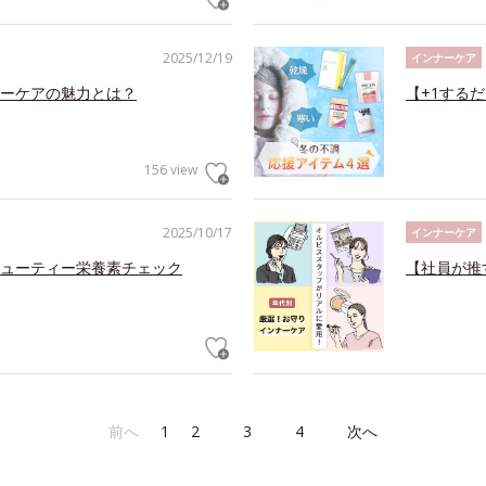
2025/12/19
インナーケア
ーケアの魅力とは？
【+1する
156 view
2025/10/17
インナーケア
ューティー栄養素チェック
【社員が推
前へ
1
2
3
4
次へ