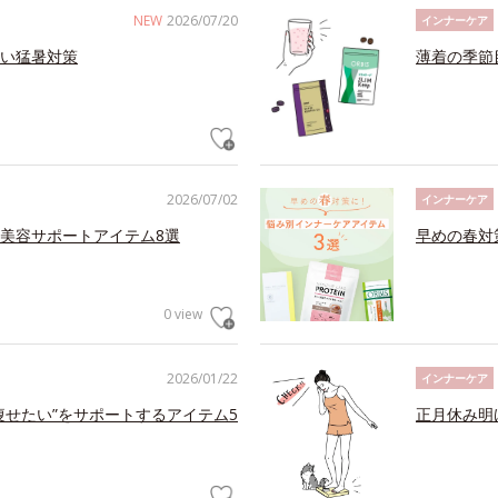
NEW
2026/07/20
インナーケア
い猛暑対策
薄着の季節
2026/07/02
インナーケア
美容サポートアイテム8選
早めの春対
0 view
2026/01/22
インナーケア
痩せたい”をサポートするアイテム5
正月休み明