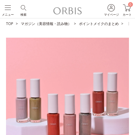
0
メニュー
検索
マイページ
カート
TOP
マガジン（美容情報・読み物）
ポイントメイクのまとめ
【図