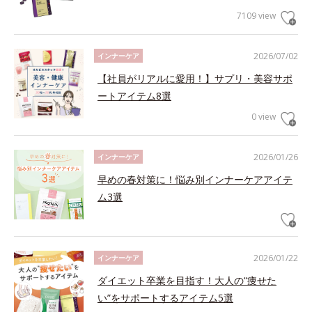
7109 view
2026/07/02
インナーケア
【社員がリアルに愛用！】サプリ・美容サポ
ートアイテム8選
0 view
2026/01/26
インナーケア
早めの春対策に！悩み別インナーケアアイテ
ム3選
2026/01/22
インナーケア
ダイエット卒業を目指す！大人の“痩せた
い”をサポートするアイテム5選