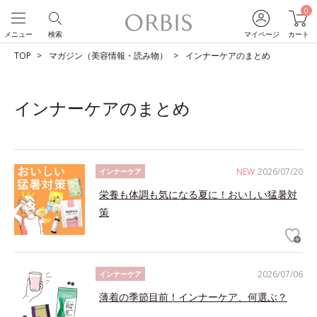
0
メニュー
検索
マイページ
カート
TOP
マガジン（美容情報・読み物）
インナーケアのまとめ
インナーケアのまとめ
NEW
2026/07/20
インナーケア
栄養も体調も気になる夏に！おいしい猛暑対
策
2026/07/06
インナーケア
薄着の季節目前！インナーケア、何選ぶ？