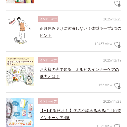
2025/12/25
インナーケア
正月休み明けに後悔しない！体型キープ3つの
ヒント
10467 view
2025/12/19
インナーケア
お客様の声で知る、オルビスインナーケアの
魅力とは？
156 view
2025/11/28
インナーケア
【+1するだけ！ 】冬の不調あるあるに！応援
インナーケア4選
1025 view