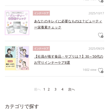
2025/10/17
インナーケア
あなたのキレイに必要なものは？ビューティ
ー栄養素チェック
2025/09/29
インナーケア
【社員が推す食品・サプリは？】30～50代の
お守りインナーケア8選
1602 view
前へ
1
2
3
4
次へ
カテゴリで探す