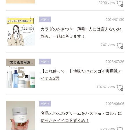
3290 view
2024/01/30
ボディ
カラダのかさつき、薄毛…人には言えないお
悩み、一緒に考えます！
747 view
2023/07/26
ボディ
【これ使って！】地味だけどスゴイ実用派ア
イテム5選
10767 view
2023/06/06
ボディ
名品ふわふわクリームをバスト＆デコルテに
使ったらイイコトずくめ！
3728 view