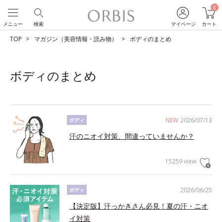
0
メニュー
検索
マイページ
カート
TOP
マガジン（美容情報・読み物）
ボディのまとめ
ボディのまとめ
NEW
2026/07/13
ボディ
汗のニオイ対策、間違っていませんか？
15259 view
2026/06/25
ボディ
【決定版】汗っかきさん必見！夏の汗・ニオ
イ対策