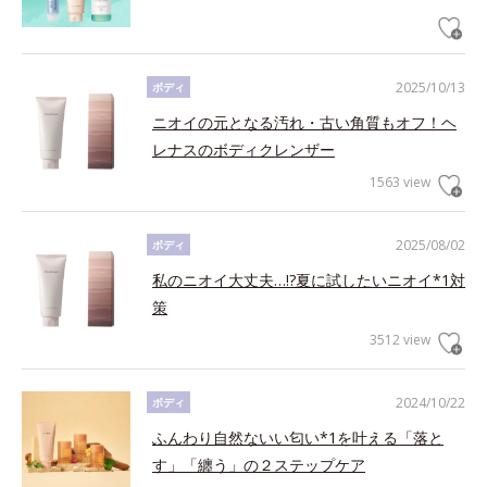
2025/10/13
ボディ
ニオイの元となる汚れ・古い角質もオフ！ヘ
レナスのボディクレンザー
1563 view
2025/08/02
ボディ
私のニオイ大丈夫…!?夏に試したいニオイ*1対
策
3512 view
2024/10/22
ボディ
ふんわり自然ないい匂い*1を叶える「落と
す」「纏う」の２ステップケア