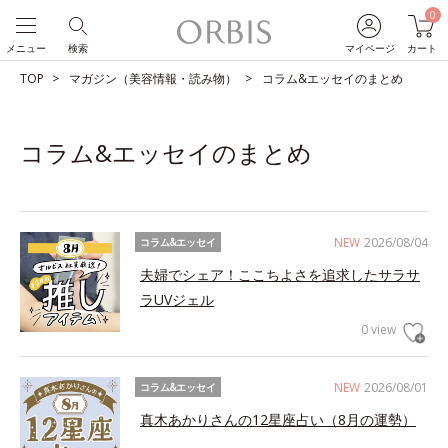
0
メニュー
検索
マイページ
カート
TOP
マガジン（美容情報・読み物）
コラム&エッセイのまとめ
コラム&エッセイのまとめ
NEW
2026/08/04
コラム&エッセイ
夫婦でシェア！ここちよさを追求したサラサ
ラUVジェル
0 view
NEW
2026/08/01
コラム&エッセイ
真木あかりさんの12星座占い（8月の運勢）