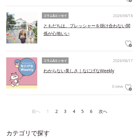
2026/06/18
コラム&エッセイ
ともだちは、プレッシャーを掛け合わない関
係が心地いい
2026/06/17
コラム&エッセイ
わからない美しさ｜なにげなWeekly
0 view
前へ
1
2
3
4
5
6
次へ
カテゴリで探す