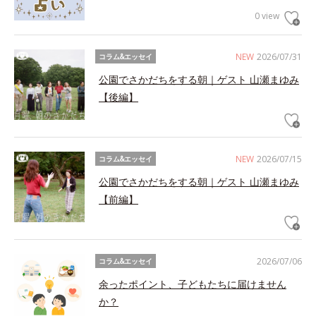
0 view
NEW
2026/07/31
コラム&エッセイ
公園でさかだちをする朝｜ゲスト 山瀬まゆみ
【後編】
NEW
2026/07/15
コラム&エッセイ
公園でさかだちをする朝｜ゲスト 山瀬まゆみ
【前編】
2026/07/06
コラム&エッセイ
余ったポイント、子どもたちに届けません
か？