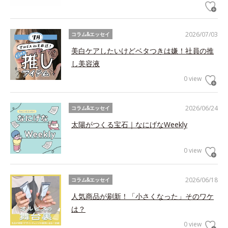
2026/07/03
コラム&エッセイ
美白ケアしたいけどベタつきは嫌！社員の推
し美容液
0 view
2026/06/24
コラム&エッセイ
太陽がつくる宝石｜なにげなWeekly
0 view
2026/06/18
コラム&エッセイ
人気商品が刷新！「小さくなった」そのワケ
は？
0 view