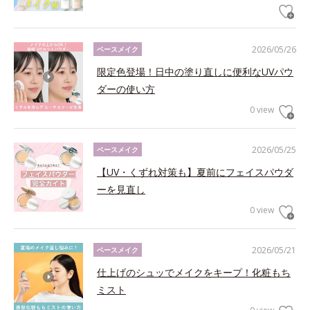
2026/05/26
ベースメイク
限定色登場！日中の塗り直しに便利なUVパウ
ダーの使い方
0 view
2026/05/25
ベースメイク
【UV・くずれ対策も】夏前にフェイスパウダ
ーを見直し
0 view
2026/05/21
ベースメイク
仕上げのシュッでメイクをキープ！化粧もち
ミスト