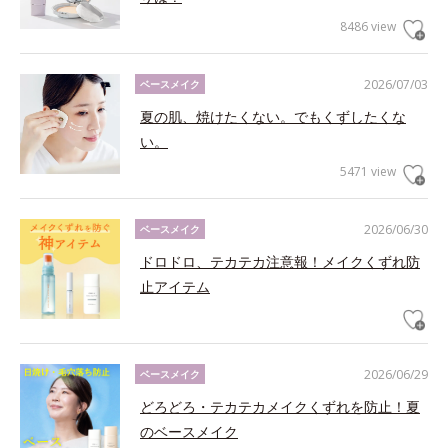
8486 view
2026/07/03
ベースメイク
夏の肌、焼けたくない。でもくずしたくな
い。
5471 view
2026/06/30
ベースメイク
ドロドロ、テカテカ注意報！メイクくずれ防
止アイテム
2026/06/29
ベースメイク
どろどろ・テカテカメイクくずれを防止！夏
のベースメイク