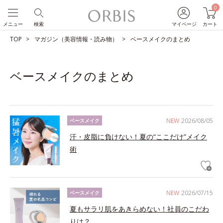
0
メニュー
検索
マイページ
カート
TOP
マガジン（美容情報・読み物）
ベースメイクのまとめ
ベースメイクのまとめ
NEW
2026/08/05
ベースメイク
汗・皮脂に負けない！夏の“ここだけ”メイク
術
NEW
2026/07/15
ベースメイク
夏もサラリ肌をあきらめない！社員のこだわ
りは？