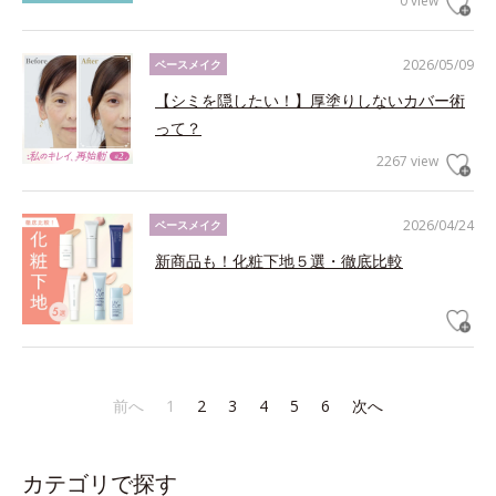
0 view
2026/05/09
ベースメイク
【シミを隠したい！】厚塗りしないカバー術
って？
2267 view
2026/04/24
ベースメイク
新商品も！化粧下地５選・徹底比較
前へ
1
2
3
4
5
6
次へ
カテゴリで探す