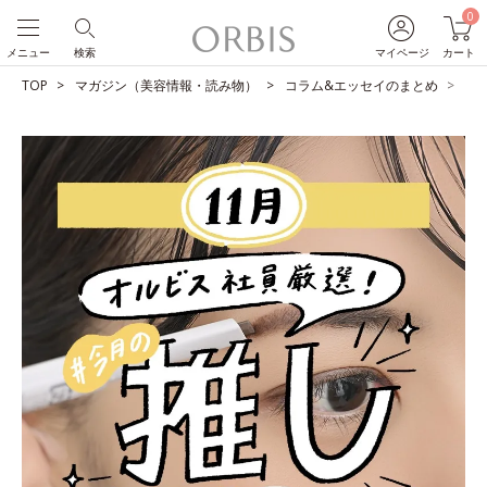
0
メニュー
検索
マイページ
カート
TOP
マガジン（美容情報・読み物）
コラム&エッセイのまとめ
O