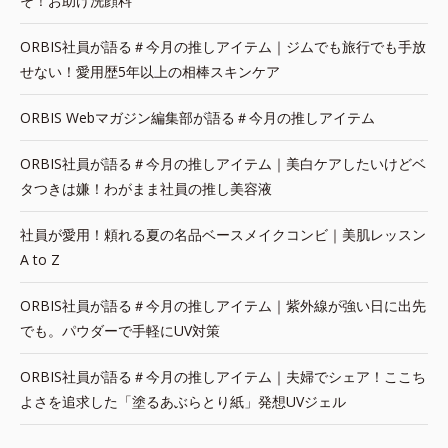
そ！お助け洗顔料
ORBIS社員が語る＃今月の推しアイテム｜ジムでも旅行でも手放
せない！愛用歴5年以上の相棒スキンケア
ORBIS Webマガジン編集部が語る＃今月の推しアイテム
ORBIS社員が語る＃今月の推しアイテム｜美白ケアしたいけどベ
タつきは嫌！わがまま社員の推し美容液
社員が愛用！頼れる夏の名品ベースメイクコンビ｜美肌レッスン
A to Z
ORBIS社員が語る＃今月の推しアイテム｜紫外線が強い日に出先
でも。パウダーで手軽にUV対策
ORBIS社員が語る＃今月の推しアイテム｜夫婦でシェア！ここち
よさを追求した「塗るあぶらとり紙」発想UVジェル