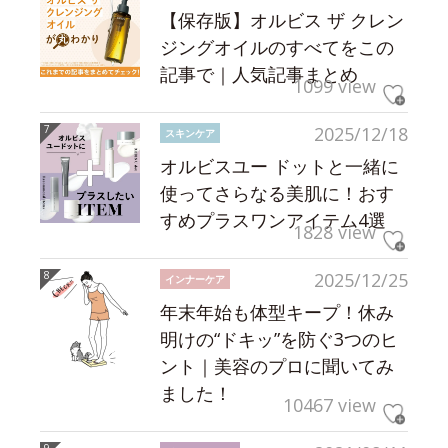
【保存版】オルビス ザ クレン
ジングオイルのすべてをこの
記事で｜人気記事まとめ
1099 view
2025/12/18
スキンケア
オルビスユー ドットと一緒に
使ってさらなる美肌に！おす
すめプラスワンアイテム4選
1828 view
2025/12/25
インナーケア
年末年始も体型キープ！休み
明けの“ドキッ”を防ぐ3つのヒ
ント｜美容のプロに聞いてみ
ました！
10467 view