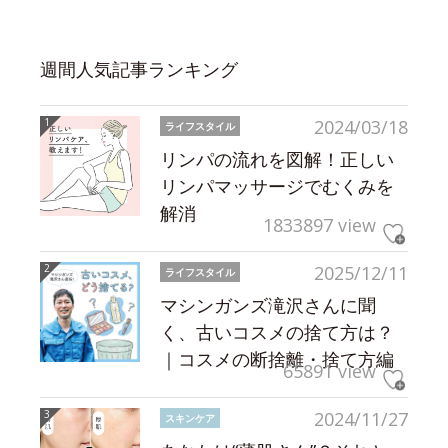
週間人気記事ランキング
2024/03/18
ライフスタイル
リンパの流れを図解！正しい
リンパマッサージでむくみを
解消
1833897 view
2025/12/11
ライフスタイル
マシンガンズ滝沢さんに聞
く、古いコスメの捨て方は？
｜コスメの断捨離・捨て方編
65891 view
2024/11/27
スキンケア