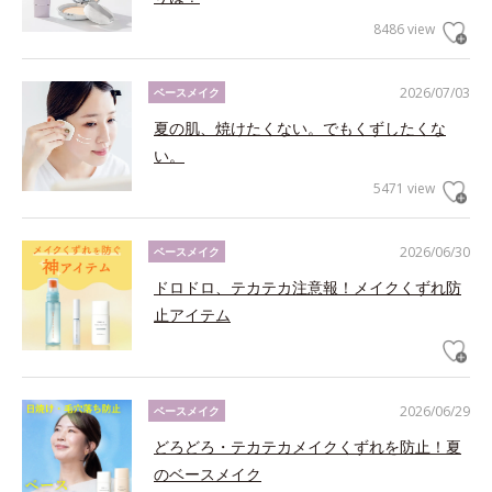
8486 view
2026/07/03
ベースメイク
夏の肌、焼けたくない。でもくずしたくな
い。
5471 view
2026/06/30
ベースメイク
ドロドロ、テカテカ注意報！メイクくずれ防
止アイテム
2026/06/29
ベースメイク
どろどろ・テカテカメイクくずれを防止！夏
のベースメイク