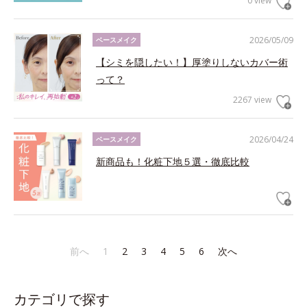
0 view
2026/05/09
ベースメイク
【シミを隠したい！】厚塗りしないカバー術
って？
2267 view
2026/04/24
ベースメイク
新商品も！化粧下地５選・徹底比較
前へ
1
2
3
4
5
6
次へ
カテゴリで探す