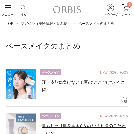
0
メニュー
検索
マイページ
カート
TOP
マガジン（美容情報・読み物）
ベースメイクのまとめ
ベースメイクのまとめ
NEW
2026/08/05
ベースメイク
汗・皮脂に負けない！夏の“ここだけ”メイク
術
NEW
2026/07/15
ベースメイク
夏もサラリ肌をあきらめない！社員のこだわ
りは？