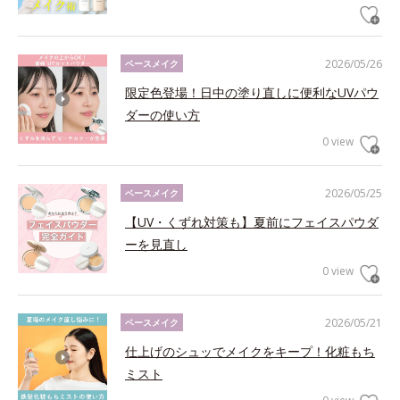
2026/05/26
ベースメイク
限定色登場！日中の塗り直しに便利なUVパウ
ダーの使い方
0 view
2026/05/25
ベースメイク
【UV・くずれ対策も】夏前にフェイスパウダ
ーを見直し
0 view
2026/05/21
ベースメイク
仕上げのシュッでメイクをキープ！化粧もち
ミスト