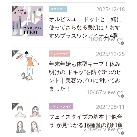
2025/12/18
スキンケア
オルビスユー ドットと一緒に
使ってさらなる美肌に！おす
すめプラスワンアイテム4選
1828 view
2025/12/25
インナーケア
年末年始も体型キープ！休み
明けの“ドキッ”を防ぐ3つのヒ
ント｜美容のプロに聞いてみ
ました！
10467 view
2021/08/11
ポイントメイク
フェイスタイプの基本｜“似合
う”が見つかる16種類の顔印象
238957 view