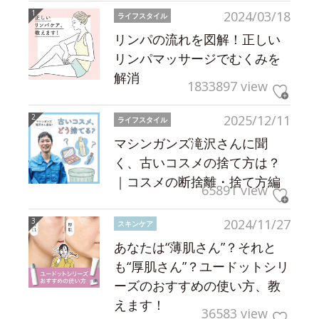
2024/03/18
ライフスタイル
リンパの流れを図解！正しい
リンパマッサージでむくみを
解消
1833897 view
2025/12/11
ライフスタイル
マシンガンズ滝沢さんに聞
く、古いコスメの捨て方は？
｜コスメの断捨離・捨て方編
65891 view
2024/11/27
スキンケア
あなたは“薄肌さん”？それと
も“厚肌さん”？ユードットシリ
ーズのおすすめの使い方、教
えます！
36583 view