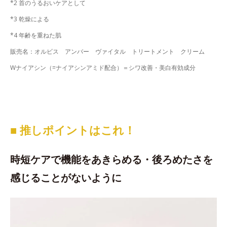
*2 首のうるおいケアとして
*3 乾燥による
*4 年齢を重ねた肌
販売名：オルビス アンバー ヴァイタル トリートメント クリーム
Wナイアシン（=ナイアシンアミド配合）＝シワ改善・美白有効成分
■ 推しポイントはこれ！
時短ケアで機能をあきらめる・後ろめたさを
感じることがないように