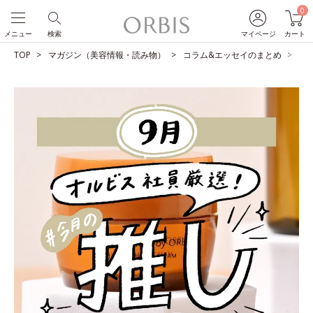
0
メニュー
検索
マイページ
カート
TOP
マガジン（美容情報・読み物）
コラム&エッセイのまとめ
O