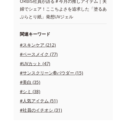
ORBIS社員が語る＃今月の推しアイテム｜夫
婦でシェア！ここちよさを追求した「塗るあ
ぶらとり紙」発想UVジェル
関連キーワード
#スキンケア (212)
#ベースメイク (77)
#UVカット (47)
#サンスクリーン®パウダー (15)
#美白 (35)
#シミ (38)
#人気アイテム (51)
#社員のイチオシ (31)