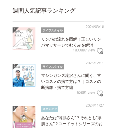
週間人気記事ランキング
2024/03/18
ライフスタイル
リンパの流れを図解！正しいリン
パマッサージでむくみを解消
1833897 view
2025/12/11
ライフスタイル
マシンガンズ滝沢さんに聞く、古
いコスメの捨て方は？｜コスメの
断捨離・捨て方編
65891 view
2024/11/27
スキンケア
あなたは“薄肌さん”？それとも“厚
肌さん”？ユードットシリーズのお