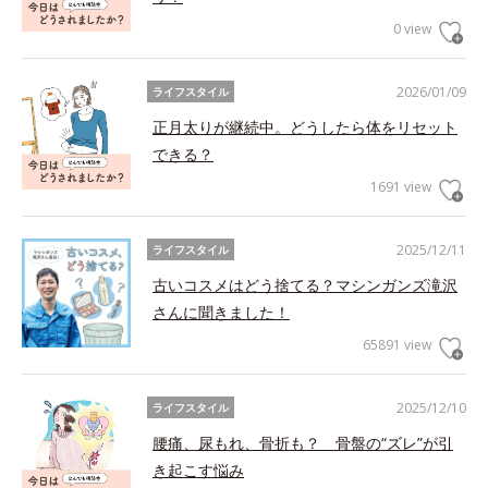
0 view
2026/01/09
ライフスタイル
正月太りが継続中。どうしたら体をリセット
できる？
1691 view
2025/12/11
ライフスタイル
古いコスメはどう捨てる？マシンガンズ滝沢
さんに聞きました！
65891 view
2025/12/10
ライフスタイル
腰痛、尿もれ、骨折も？ 骨盤の“ズレ”が引
き起こす悩み