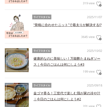
319 view
2025/11/07
ライフスタイル
“骨格に合わせたニット”で着太りが解決する!?
3645 view
2025/10/02
ライフスタイル
健康的なのに美味しい！万能酢たまねぎソー
ス｜今日のごはんは何にしよう#3
199 view
2025/09/18
ライフスタイル
金ゴマ香る！三世代で楽しむ我が家の冷や汁
｜今日のごはんは何にしよう#2
201 view