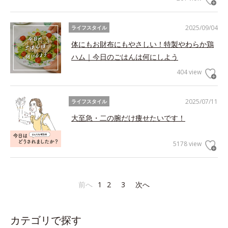
2025/09/04
ライフスタイル
体にもお財布にもやさしい！特製やわらか鶏
ハム｜今日のごはんは何にしよう
404 view
2025/07/11
ライフスタイル
大至急・二の腕だけ痩せたいです！
5178 view
前へ
1
2
3
次へ
カテゴリで探す