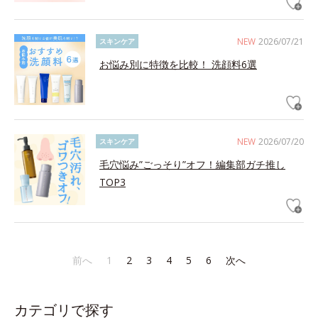
NEW
2026/07/21
スキンケア
お悩み別に特徴を比較！ 洗顔料6選
NEW
2026/07/20
スキンケア
毛穴悩み”ごっそり”オフ！編集部ガチ推し
TOP3
前へ
1
2
3
4
5
6
次へ
カテゴリで探す