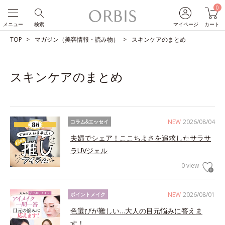
0
メニュー
検索
マイページ
カート
TOP
マガジン（美容情報・読み物）
スキンケアのまとめ
スキンケアのまとめ
NEW
2026/08/04
コラム&エッセイ
夫婦でシェア！ここちよさを追求したサラサ
ラUVジェル
0 view
NEW
2026/08/01
ポイントメイク
色選びが難しい…大人の目元悩みに答えま
す！