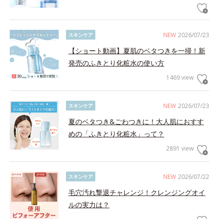
NEW
2026/07/23
スキンケア
【ショート動画】夏肌のベタつきを一掃！新
発売のふきとり化粧水の使い方
1469 view
NEW
2026/07/23
スキンケア
夏のベタつき&ごわつきに！大人肌におすす
めの「ふきとり化粧水」って？
2891 view
NEW
2026/07/22
スキンケア
毛穴汚れ撃退チャレンジ！クレンジングオイ
ルの実力は？