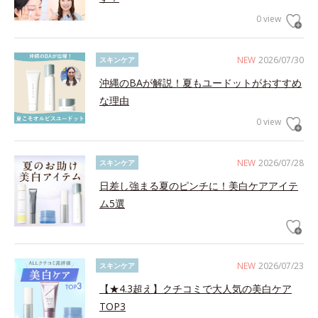
0 view
NEW
2026/07/30
スキンケア
沖縄のBAが解説！夏もユードットがおすすめ
な理由
0 view
NEW
2026/07/28
スキンケア
日差し強まる夏のピンチに！美白ケアアイテ
ム5選
NEW
2026/07/23
スキンケア
【★4.3超え】クチコミで大人気の美白ケア
TOP3