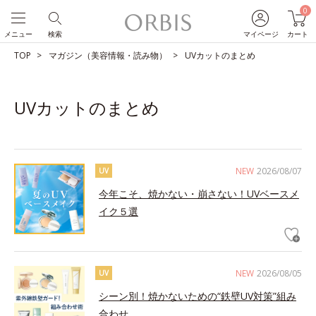
0
メニュー
検索
マイページ
カート
TOP
マガジン（美容情報・読み物）
UVカットのまとめ
UVカットのまとめ
NEW
2026/08/07
UV
今年こそ、焼かない・崩さない！UVベースメ
イク５選
NEW
2026/08/05
UV
シーン別！焼かないための“鉄壁UV対策”組み
合わせ