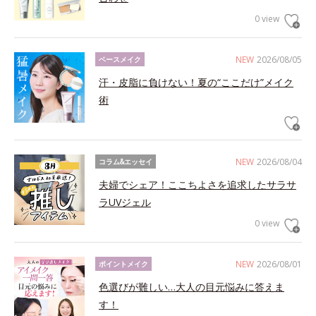
0 view
NEW
2026/08/05
ベースメイク
汗・皮脂に負けない！夏の“ここだけ”メイク
術
NEW
2026/08/04
コラム&エッセイ
夫婦でシェア！ここちよさを追求したサラサ
ラUVジェル
0 view
NEW
2026/08/01
ポイントメイク
色選びが難しい…大人の目元悩みに答えま
す！