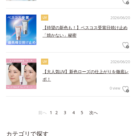
2026/06/20
UV
【待望の新色も！】ベスコス受賞日焼け止め
「焼かない」秘密
2026/06/20
UV
【大人気UV】新色ローズの仕上がりを徹底レ
ポ！
0 view
前へ
1
2
3
4
5
次へ
カテゴリで探す