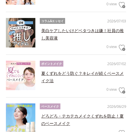
0 view
2026/07/03
コラム&エッセイ
美白ケアしたいけどベタつきは嫌！社員の推
し美容液
0 view
2026/07/02
ポイントメイク
夏くずれをどう防ぐ？キレイが続くベースメ
イク法
0 view
2026/06/29
ベースメイク
どろどろ・テカテカメイクくずれを防止！夏
のベースメイク