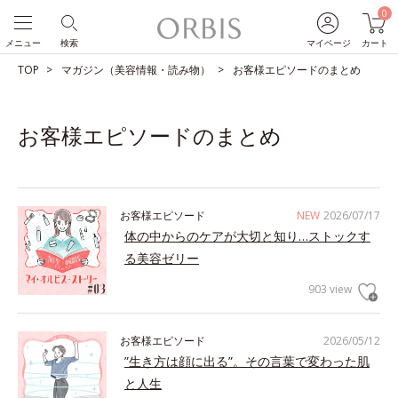
0
メニュー
検索
マイページ
カート
TOP
マガジン（美容情報・読み物）
お客様エピソードのまとめ
お客様エピソードのまとめ
お客様エピソード
NEW
2026/07/17
体の中からのケアが大切と知り…ストックす
る美容ゼリー
903 view
お客様エピソード
2026/05/12
”生き方は顔に出る”。その言葉で変わった肌
と人生