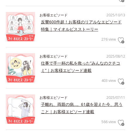
お客様エピソード
2025/10/13
反響600件超！お客様のリアルなエピソード
特集｜マイオルビスストーリー
276 view
お客様エピソード
2025/08/12
仕事で手一杯の私を救った“みんなのクチコ
ミ”｜お客様エピソード連載
403 view
お客様エピソード
2025/07/11
子離れ、両親の病…。61歳を迎えた今、思う
こと｜お客様エピソード連載
566 view