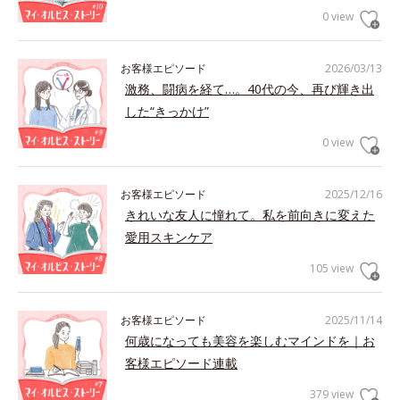
0 view
お客様エピソード
2026/03/13
激務、闘病を経て…。40代の今、再び輝き出
した“きっかけ”
0 view
お客様エピソード
2025/12/16
きれいな友人に憧れて。私を前向きに変えた
愛用スキンケア
105 view
お客様エピソード
2025/11/14
何歳になっても美容を楽しむマインドを｜お
客様エピソード連載
379 view