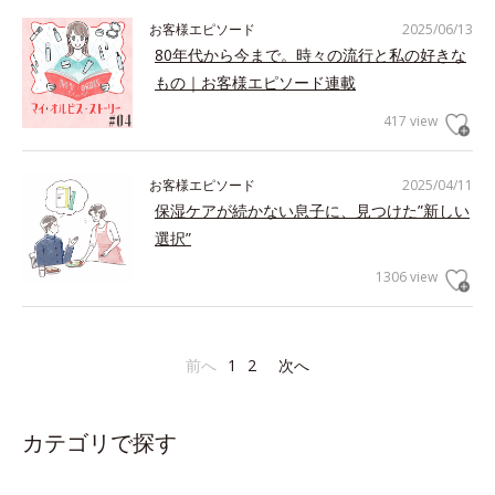
お客様エピソード
2025/06/13
80年代から今まで。時々の流行と私の好きな
もの｜お客様エピソード連載
417 view
お客様エピソード
2025/04/11
保湿ケアが続かない息子に、見つけた”新しい
選択”
1306 view
前へ
1
2
次へ
カテゴリで探す