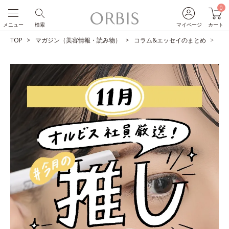
0
メニュー
検索
マイページ
カート
TOP
マガジン（美容情報・読み物）
コラム&エッセイのまとめ
O