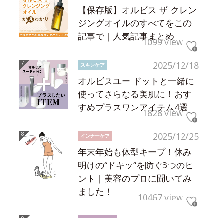
【保存版】オルビス ザ クレン
ジングオイルのすべてをこの
記事で｜人気記事まとめ
1099 view
2025/12/18
スキンケア
オルビスユー ドットと一緒に
使ってさらなる美肌に！おす
すめプラスワンアイテム4選
1828 view
2025/12/25
インナーケア
年末年始も体型キープ！休み
明けの“ドキッ”を防ぐ3つのヒ
ント｜美容のプロに聞いてみ
ました！
10467 view