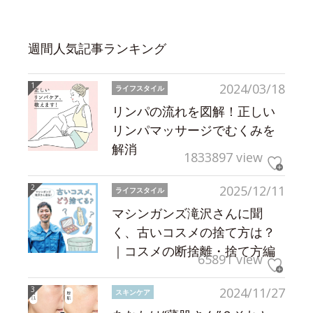
週間人気記事ランキング
2024/03/18
ライフスタイル
リンパの流れを図解！正しい
リンパマッサージでむくみを
解消
1833897 view
2025/12/11
ライフスタイル
マシンガンズ滝沢さんに聞
く、古いコスメの捨て方は？
｜コスメの断捨離・捨て方編
65891 view
2024/11/27
スキンケア