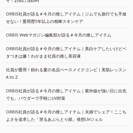
そ！お助け洗顔料
ORBIS社員が語る＃今月の推しアイテム｜ジムでも旅行でも手放
せない！愛用歴5年以上の相棒スキンケア
ORBIS Webマガジン編集部が語る＃今月の推しアイテム
ORBIS社員が語る＃今月の推しアイテム｜美白ケアしたいけどベ
タつきは嫌！わがまま社員の推し美容液
社員が愛用！頼れる夏の名品ベースメイクコンビ｜美肌レッスン
A to Z
ORBIS社員が語る＃今月の推しアイテム｜紫外線が強い日に出先
でも。パウダーで手軽にUV対策
ORBIS社員が語る＃今月の推しアイテム｜夫婦でシェア！ここち
よさを追求した「塗るあぶらとり紙」発想UVジェル