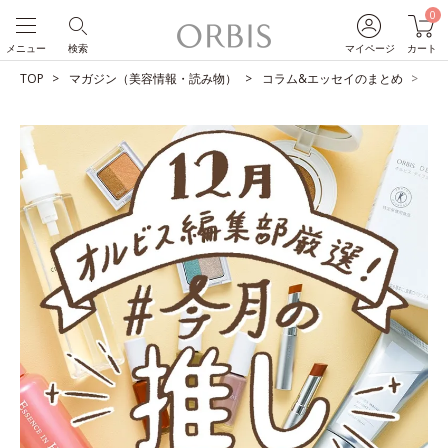
0
メニュー
検索
マイページ
カート
TOP
マガジン（美容情報・読み物）
コラム&エッセイのまとめ
O