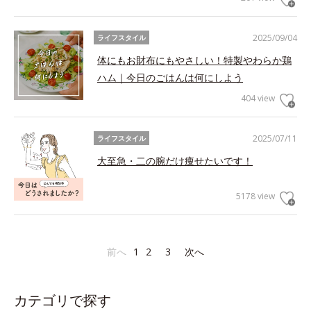
2025/09/04
ライフスタイル
体にもお財布にもやさしい！特製やわらか鶏
ハム｜今日のごはんは何にしよう
404 view
2025/07/11
ライフスタイル
大至急・二の腕だけ痩せたいです！
5178 view
前へ
1
2
3
次へ
カテゴリで探す