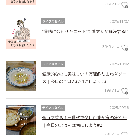
319 view
2025/11/07
ライフスタイル
“骨格に合わせたニット”で着太りが解決する!?
3645 view
2025/10/02
ライフスタイル
健康的なのに美味しい！万能酢たまねぎソー
ス｜今日のごはんは何にしよう#3
199 view
2025/09/18
ライフスタイル
金ゴマ香る！三世代で楽しむ我が家の冷や汁
｜今日のごはんは何にしよう#2
201 view