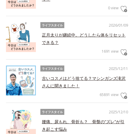
0 view
2026/01/09
ライフスタイル
正月太りが継続中。どうしたら体をリセット
できる？
1691 view
2025/12/11
ライフスタイル
古いコスメはどう捨てる？マシンガンズ滝沢
さんに聞きました！
65891 view
2025/12/10
ライフスタイル
腰痛、尿もれ、骨折も？ 骨盤の“ズレ”が引
き起こす悩み