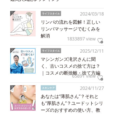
2024/03/18
ライフスタイル
リンパの流れを図解！正しい
リンパマッサージでむくみを
解消
1833897 view
2025/12/11
ライフスタイル
マシンガンズ滝沢さんに聞
く、古いコスメの捨て方は？
｜コスメの断捨離・捨て方編
65891 view
2024/11/27
スキンケア
あなたは“薄肌さん”？それと
も“厚肌さん”？ユードットシリ
ーズのおすすめの使い方、教