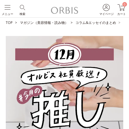
0
メニュー
検索
マイページ
カート
TOP
マガジン（美容情報・読み物）
コラム&エッセイのまとめ
O