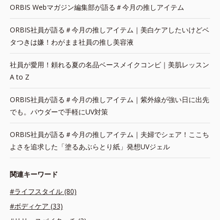
ORBIS Webマガジン編集部が語る＃今月の推しアイテム
ORBIS社員が語る＃今月の推しアイテム｜美白ケアしたいけどベ
タつきは嫌！わがまま社員の推し美容液
社員が愛用！頼れる夏の名品ベースメイクコンビ｜美肌レッスン
A to Z
ORBIS社員が語る＃今月の推しアイテム｜紫外線が強い日に出先
でも。パウダーで手軽にUV対策
ORBIS社員が語る＃今月の推しアイテム｜夫婦でシェア！ここち
よさを追求した「塗るあぶらとり紙」発想UVジェル
関連キーワード
#ライフスタイル (80)
#ボディケア (33)