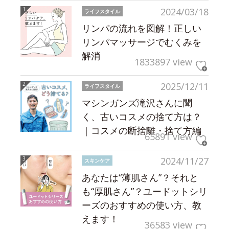
2024/03/18
ライフスタイル
リンパの流れを図解！正しい
リンパマッサージでむくみを
解消
1833897 view
2025/12/11
ライフスタイル
マシンガンズ滝沢さんに聞
く、古いコスメの捨て方は？
｜コスメの断捨離・捨て方編
65891 view
2024/11/27
スキンケア
あなたは“薄肌さん”？それと
も“厚肌さん”？ユードットシリ
ーズのおすすめの使い方、教
えます！
36583 view