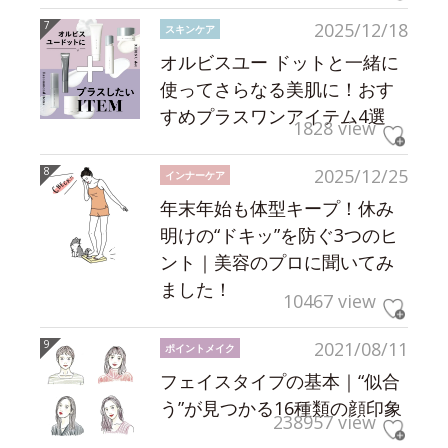
2025/12/18
スキンケア
オルビスユー ドットと一緒に
使ってさらなる美肌に！おす
すめプラスワンアイテム4選
1828 view
2025/12/25
インナーケア
年末年始も体型キープ！休み
明けの“ドキッ”を防ぐ3つのヒ
ント｜美容のプロに聞いてみ
ました！
10467 view
2021/08/11
ポイントメイク
フェイスタイプの基本｜“似合
う”が見つかる16種類の顔印象
238957 view