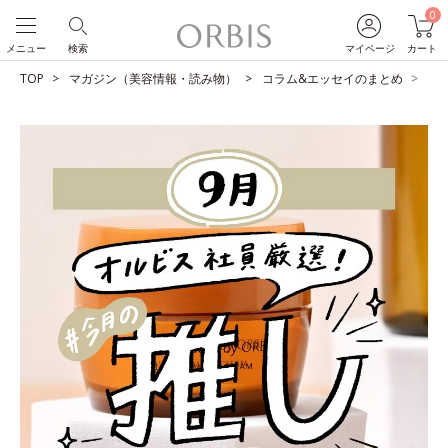
0
メニュー
検索
マイページ
カート
TOP
マガジン（美容情報・読み物）
コラム&エッセイのまとめ
O