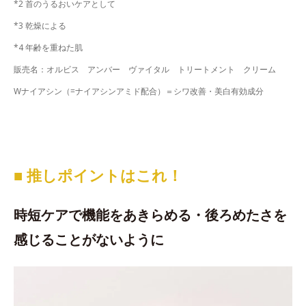
*2 首のうるおいケアとして
*3 乾燥による
*4 年齢を重ねた肌
販売名：オルビス アンバー ヴァイタル トリートメント クリーム
Wナイアシン（=ナイアシンアミド配合）＝シワ改善・美白有効成分
■ 推しポイントはこれ！
時短ケアで機能をあきらめる・後ろめたさを
感じることがないように