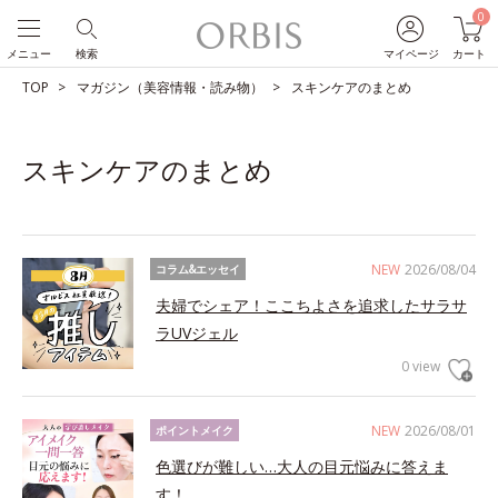
0
メニュー
検索
マイページ
カート
TOP
マガジン（美容情報・読み物）
スキンケアのまとめ
スキンケアのまとめ
NEW
2026/08/04
コラム&エッセイ
夫婦でシェア！ここちよさを追求したサラサ
ラUVジェル
0 view
NEW
2026/08/01
ポイントメイク
色選びが難しい…大人の目元悩みに答えま
す！