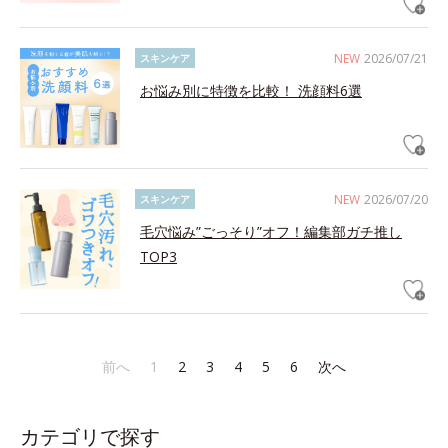
NEW
2026/07/21
スキンケア
お悩み別に特徴を比較！ 洗顔料6選
NEW
2026/07/20
スキンケア
毛穴悩み”ごっそり”オフ！編集部ガチ推し
TOP3
前へ
1
2
3
4
5
6
次へ
カテゴリで探す