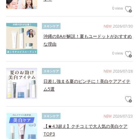
0 view
NEW
2026/07/30
スキンケア
沖縄のBAが解説！夏もユードットがおすすめ
な理由
0 view
NEW
2026/07/28
スキンケア
日差し強まる夏のピンチに！美白ケアアイテ
ム5選
NEW
2026/07/23
スキンケア
【★4.3超え】クチコミで大人気の美白ケア
TOP3