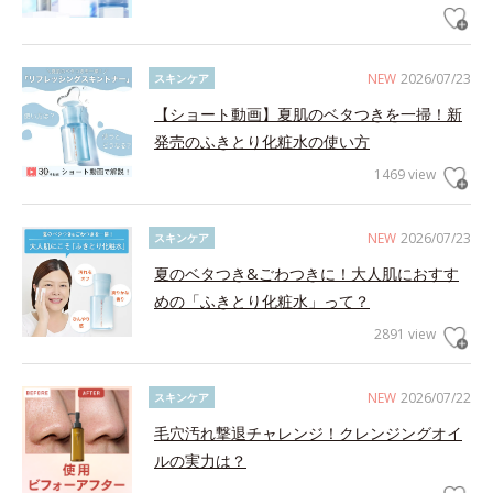
NEW
2026/07/23
スキンケア
【ショート動画】夏肌のベタつきを一掃！新
発売のふきとり化粧水の使い方
1469 view
NEW
2026/07/23
スキンケア
夏のベタつき&ごわつきに！大人肌におすす
めの「ふきとり化粧水」って？
2891 view
NEW
2026/07/22
スキンケア
毛穴汚れ撃退チャレンジ！クレンジングオイ
ルの実力は？