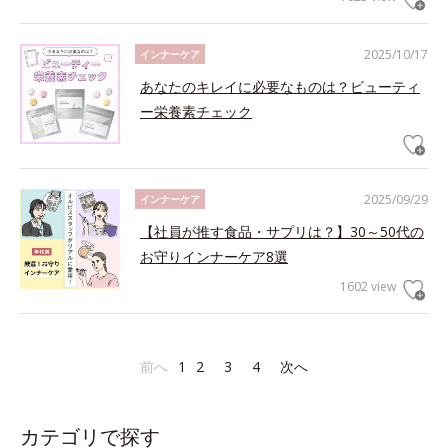
2025/10/17
インナーケア
あなたのキレイに必要なものは？ビューティ
ー栄養素チェック
2025/09/29
インナーケア
【社員が推す食品・サプリは？】30～50代の
お守りインナーケア8選
1602 view
前へ
1
2
3
4
次へ
カテゴリで探す