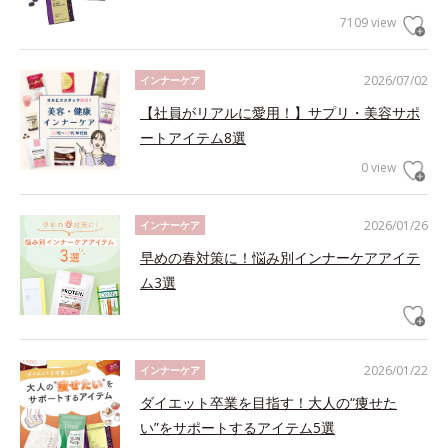
7109 view
2026/07/02
インナーケア
【社員がリアルに愛用！】サプリ・美容サポ
ートアイテム8選
0 view
2026/01/26
インナーケア
早めの春対策に！悩み別インナーケアアイテ
ム3選
2026/01/22
インナーケア
ダイエット卒業を目指す！大人の“痩せた
い”をサポートするアイテム5選