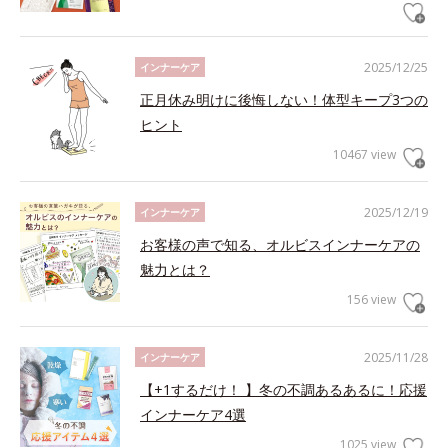
2025/12/25
インナーケア
正月休み明けに後悔しない！体型キープ3つの
ヒント
10467 view
2025/12/19
インナーケア
お客様の声で知る、オルビスインナーケアの
魅力とは？
156 view
2025/11/28
インナーケア
【+1するだけ！ 】冬の不調あるあるに！応援
インナーケア4選
1025 view