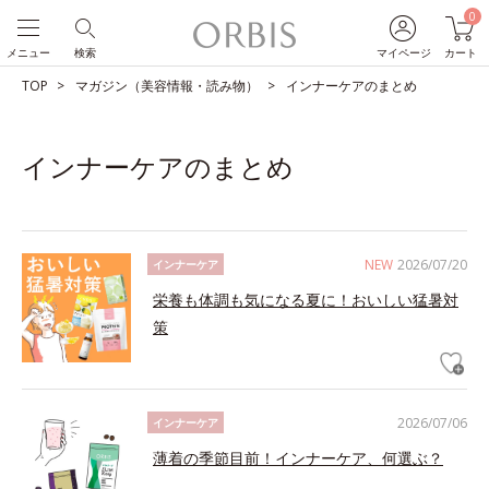
0
メニュー
検索
マイページ
カート
TOP
マガジン（美容情報・読み物）
インナーケアのまとめ
インナーケアのまとめ
NEW
2026/07/20
インナーケア
栄養も体調も気になる夏に！おいしい猛暑対
策
2026/07/06
インナーケア
薄着の季節目前！インナーケア、何選ぶ？