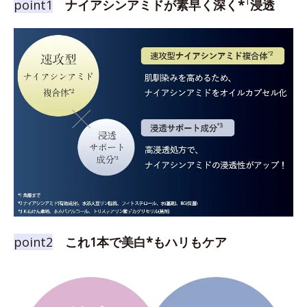
1
point1
ナイアシンアミドが素早く深く*
浸透
point2
これ1本で美白*もハリもケア