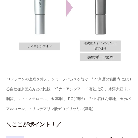
*1メラニンの生成を抑え、シミ・ソバカスを防ぐ *2*角層の範囲内におけ
る自社従来品処方との比較 *3ナイアシンアミド 有効成分 、水添大豆リン
脂質、フィトステロール、水 基剤 、 BG( 保湿 ) *4Ｋ石けん素地、ホホバ
アルコール、トリステアリン酸デカグリセリル(基剤)
＼ここがポイント！／