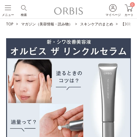
0
メニュー
検索
マイページ
カート
TOP
マガジン（美容情報・読み物）
スキンケアのまとめ
【30秒