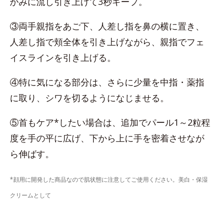
かみに流し引き上げて3秒キープ。
③両手親指をあご下、人差し指を鼻の横に置き、
人差し指で頬全体を引き上げながら、親指でフェ
イスラインを引き上げる。
④特に気になる部分は、さらに少量を中指・薬指
に取り、シワを切るようになじませる。
⑤首もケア*したい場合は、追加でパール1～2粒程
度を手の平に広げ、下から上に手を密着させなが
ら伸ばす。
*顔用に開発した商品なので肌状態に注意してご使用ください。美白・保湿
クリームとして