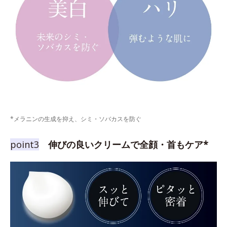
*メラニンの生成を抑え、シミ・ソバカスを防ぐ
point3
伸びの良いクリームで全顔・首もケア*