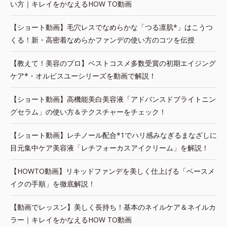
い方｜キレイをかなえるHOW TO動画
【ショート動画】毛穴レスでなめらかな「つる凛肌*」はこうつ
くる！新・高密着なめらかファンデの使い方のコツを伝授
【教えて！美容のプロ】ベストコスメ多数受賞の初期エイジング
ケア*・オルビスユーシリーズを動画で解説！
【ショート動画】高機能美白美容液「アドバンスドブライトニン
グセラム」の使い方＆テクスチャーをチェック！
【ショート動画】レチノール配合*1でハリ感みなぎるまなざしに
目元集中ケア美容液「レチフォーカスアイクリーム」を解説！
【HOWTO動画】リキッドファンデを美しく仕上げる「ベースメ
イクの手順」を徹底解説！
【動画でレッスン】美しく長持ち！基本のネイルケア＆ネイルカ
ラー｜キレイをかなえるHOW TO動画