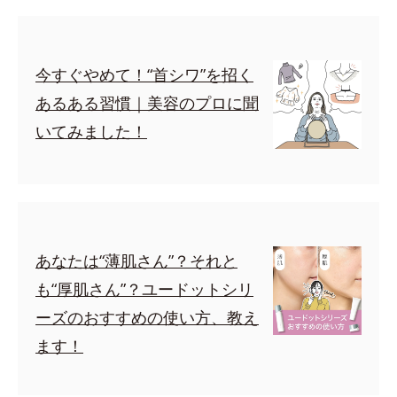
今すぐやめて！“首シワ”を招く
あるある習慣｜美容のプロに聞
いてみました！
あなたは“薄肌さん”？それと
も“厚肌さん”？ユードットシリ
ーズのおすすめの使い方、教え
ます！