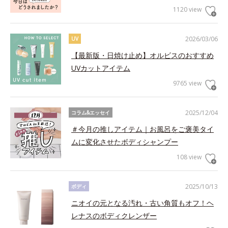
1120 view
2026/03/06
UV
【最新版・日焼け止め】オルビスのおすすめ
UVカットアイテム
9765 view
2025/12/04
コラム&エッセイ
＃今月の推しアイテム｜お風呂をご褒美タイ
ムに変化させたボディシャンプー
108 view
2025/10/13
ボディ
ニオイの元となる汚れ・古い角質もオフ！ヘ
レナスのボディクレンザー