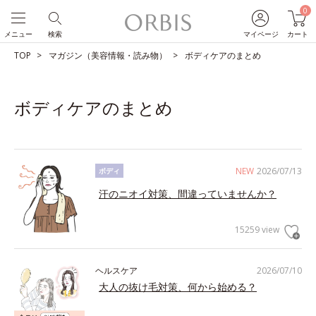
0
メニュー
検索
マイページ
カート
TOP
マガジン（美容情報・読み物）
ボディケアのまとめ
ボディケアのまとめ
NEW
2026/07/13
ボディ
汗のニオイ対策、間違っていませんか？
15259 view
ヘルスケア
2026/07/10
大人の抜け毛対策、何から始める？