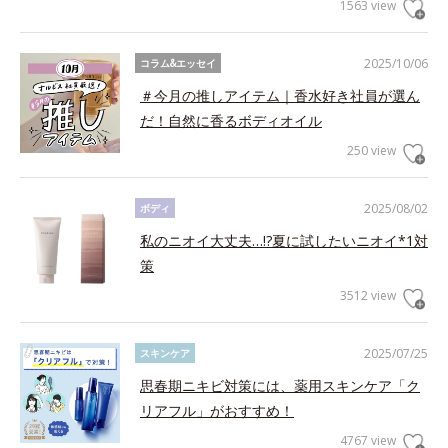
1563 view
2025/10/06
コラム&エッセイ
＃今月の推しアイテム｜香水好き社員が選ん
だ！自然に香るボディオイル
250 view
2025/08/02
ボディ
私のニオイ大丈夫…!?夏に試したいニオイ*1対
策
3512 view
2025/07/25
スキンケア
思春期ニキビ対策には、薬用スキンケア「ク
リアフル」がおすすめ！
4767 view