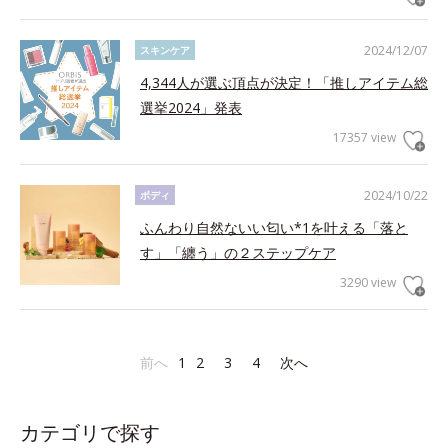
2024/12/07
スキンケア
4,344人が選ぶ頂点が決定！「推しアイテム総
選挙2024」発表
17357 view
2024/10/22
ボディ
ふんわり自然ないい匂い*1を叶える「落と
す」「纏う」の２ステップケア
3290 view
前へ
1
2
3
4
次へ
カテゴリで探す